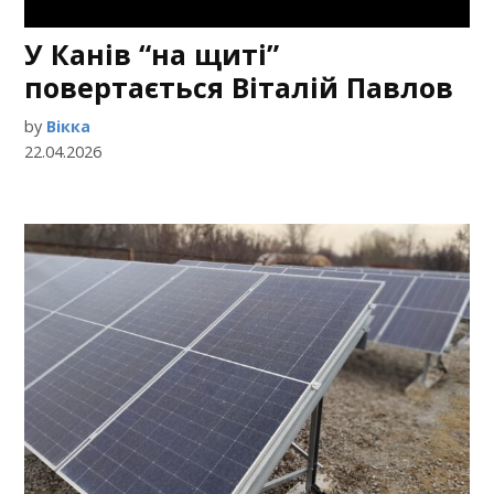
У Канів “на щиті”
повертається Віталій Павлов
by
Вікка
22.04.2026