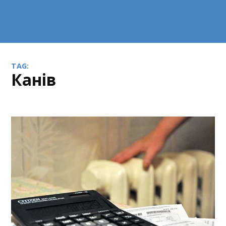
TAG:
Канів