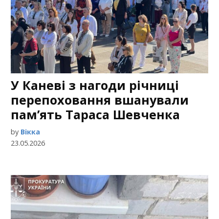
У Каневі з нагоди річниці
перепоховання вшанували
пам’ять Тараса Шевченка
by
Вікка
23.05.2026