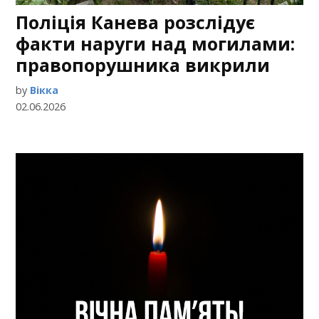
Поліція Канева розслідує
факти наруги над могилами:
правопорушника викрили
by
Вікка
02.06.2026