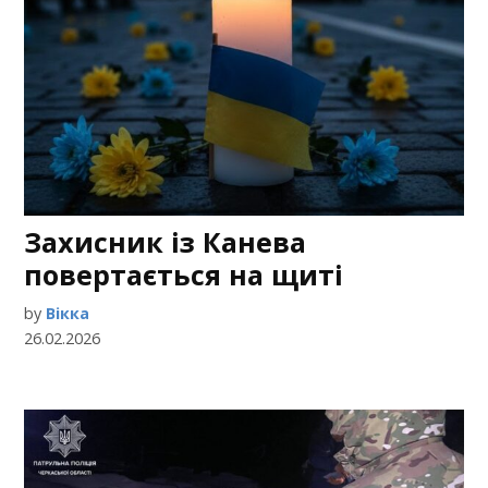
Захисник із Канева
повертається на щиті
by
Вікка
26.02.2026