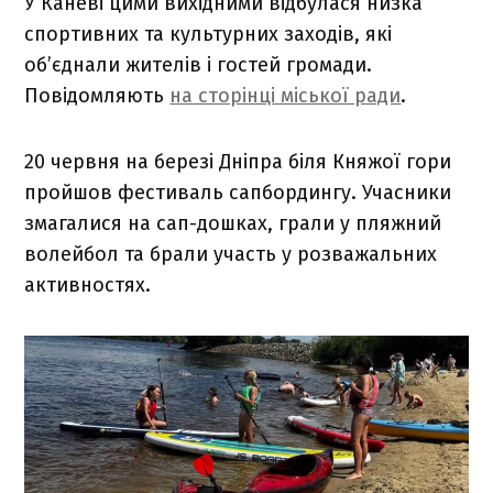
У Каневі цими вихідними відбулася низка
спортивних та культурних заходів, які
об’єднали жителів і гостей громади.
Повідомляють
на сторінці міської ради
.
20 червня на березі Дніпра біля Княжої гори
пройшов фестиваль сапбордингу. Учасники
змагалися на сап-дошках, грали у пляжний
волейбол та брали участь у розважальних
активностях.