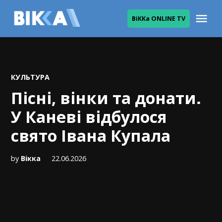
Skip
Me
ВіККа ONLINE TV
to
ВІККА
content
POSTED
КУЛЬТУРА
IN
Пісні, вінки та донати.
У Каневі відбулося
свято Івана Купала
by
Вікка
22.06.2026