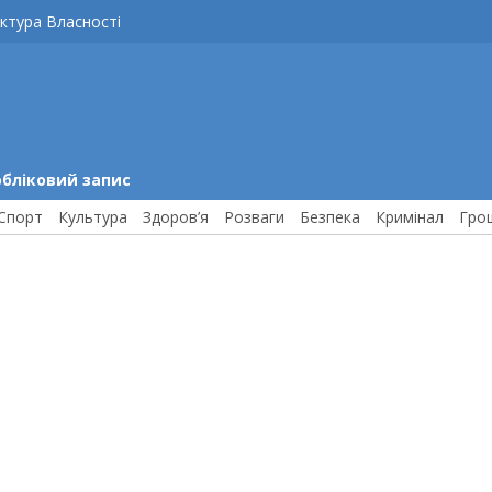
ктура Власності
обліковий запис
Спорт
Культура
Здоров’я
Розваги
Безпека
Кримінал
Гро