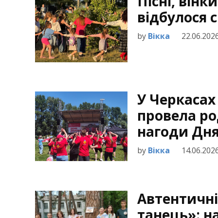
Пісні, вінк
відбулося 
by
Вікка
22.06.202
У Черкасах
провела ро
нагоди Дня
by
Вікка
14.06.202
Автентичні
танець»: н