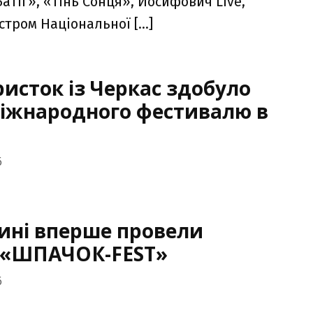
Батіг», «Тінь Сонця», Йосифович Live,
стром Національної […]
ристок із Черкас здобуло
міжнародного фестивалю в
6
ині вперше провели
 «ШПАЧОК-FEST»
6