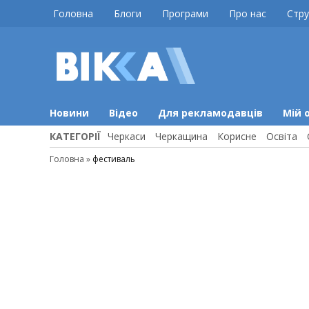
Skip
Головна
Блоги
Програми
Про нас
Стру
to
content
ВІККА
Новини
Черкас
Новини
Відео
Для рекламодавців
Мій 
КАТЕГОРІЇ
Черкаси
Черкащина
Корисне
Освіта
Головна
»
фестиваль