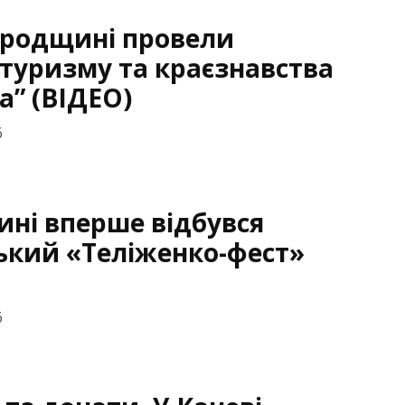
ородщині провели
туризму та краєзнавства
а” (ВІДЕО)
6
ні вперше відбувся
ький «Теліженко-фест»
6