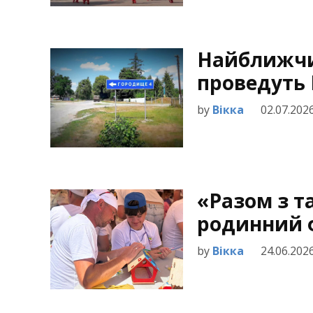
Найближчи
проведуть
by
Вікка
02.07.202
«Разом з т
родинний 
by
Вікка
24.06.202