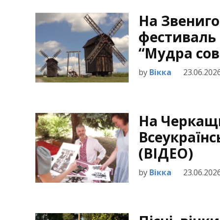
На Звениг
фестиваль 
“Мудра сов
by
Вікка
23.06.202
На Черкащи
Всеукраїнс
(ВІДЕО)
by
Вікка
23.06.202