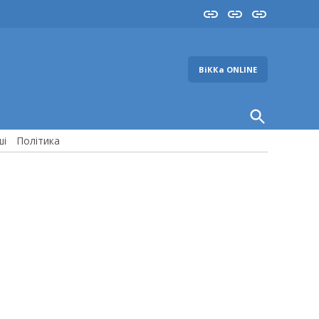
Insta
YouTube
FB
ВіККа ONLINE
Open
Search
ші
Політика