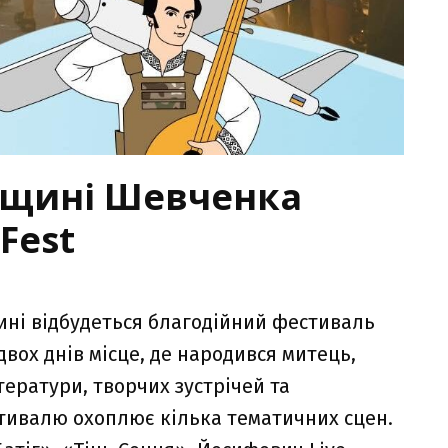
вщині Шевченка
Fest
ині відбудеться благодійний фестиваль
вох днів місце, де народився митець,
тератури, творчих зустрічей та
тивалю охоплює кілька тематичних сцен.