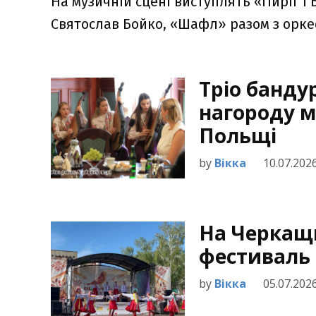
На музичній сцені виступлять «Пиріг і 
Святослав Бойко, «Шафл» разом з орке
Тріо банду
нагороду 
Польщі
by
Вікка
10.07.202
На Черкащ
фестиваль
by
Вікка
05.07.202