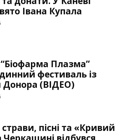
и та донати. У Каневі
свято Івана Купала
6
 “Біофарма Плазма”
динний фестиваль із
 Донора (ВІДЕО)
6
 страви, пісні та «Кривий
а Черкащині відбувся