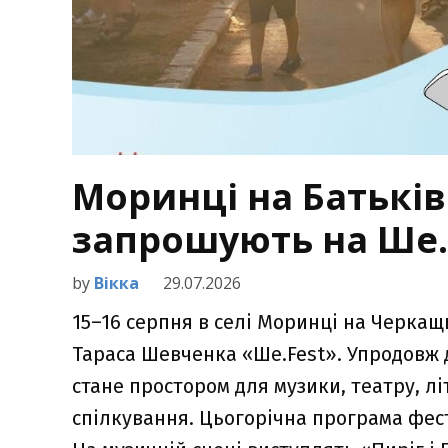
Моринці на Батькі
запрошують на Ше.
by
Вікка
29.07.2026
15–16 серпня в селі Моринці на Черкащ
Тараса Шевченка «Ше.Fest». Упродовж д
стане простором для музики, театру, лі
спілкування. Цьогорічна програма фес