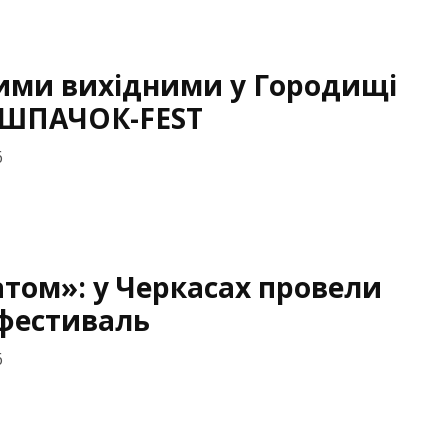
ми вихідними у Городищі
 ШПАЧОК-FEST
6
атом»: у Черкасах провели
фестиваль
6