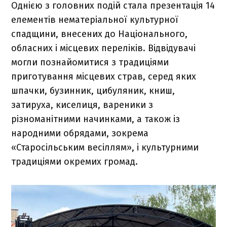
Однією з головних подій стала презентація 14
елементів нематеріальної культурної
спадщини, внесених до Національного,
обласних і місцевих переліків. Відвідувачі
могли познайомитися з традиціями
приготування місцевих страв, серед яких
шпачки, бузинник, цибуляник, книш,
затируха, киселиця, вареники з
різноманітними начинками, а також із
народними обрядами, зокрема
«Старосільським весіллям», і культурними
традиціями окремих громад.