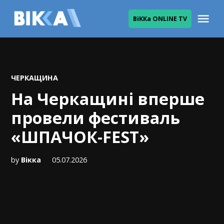
Skip
Me
ВіККа ONLINE TV
to
ВІККА
content
POSTED
ЧЕРКАЩИНА
IN
На Черкащині вперше
провели фестиваль
«ШПАЧОК-FEST»
by
Вікка
05.07.2026