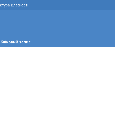
ктура Власності
обліковий запис