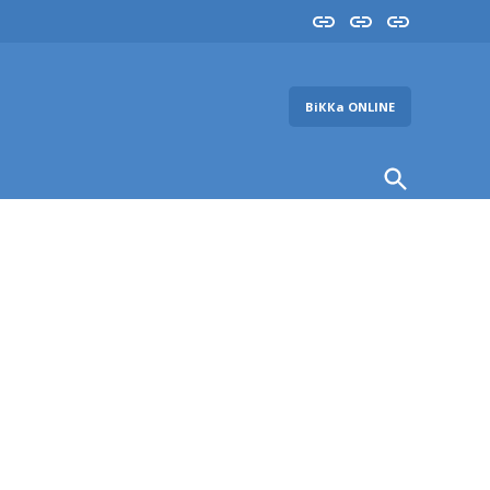
Insta
YouTube
FB
ВіККа ONLINE
Open
Search