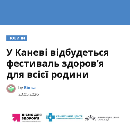
POSTED
НОВИНИ
IN
У Каневі відбудеться
фестиваль здоров’я
для всієї родини
by
Вікка
23.05.2026