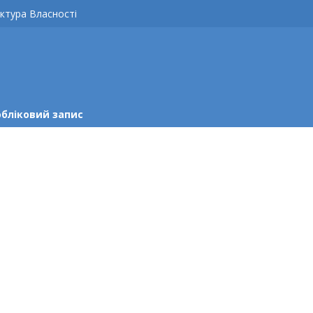
ктура Власності
обліковий запис