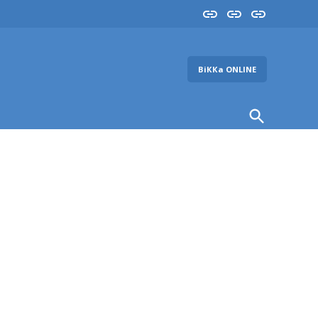
Insta
YouTube
FB
ВіККа ONLINE
Open
Search