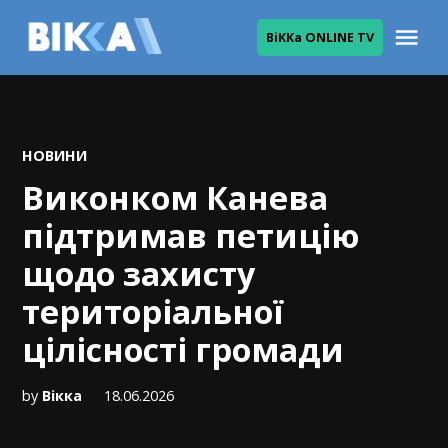
Skip
Me
ВіККа ONLINE TV
to
ВІККА
content
POSTED
НОВИНИ
IN
Виконком Канева
підтримав петицію
щодо захисту
територіальної
цілісності громади
by
Вікка
18.06.2026