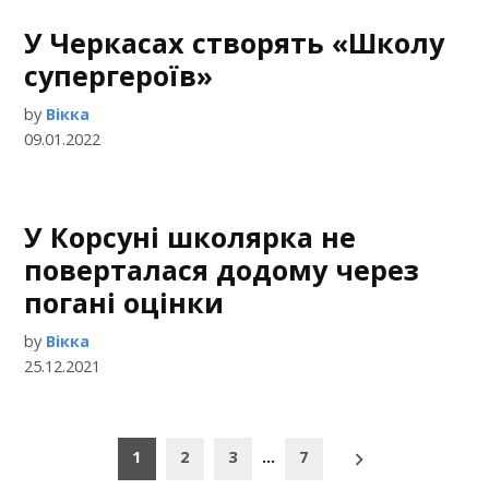
У Черкасах створять «Школу
супергероїв»
by
Вікка
09.01.2022
У Корсуні школярка не
поверталася додому через
погані оцінки
by
Вікка
25.12.2021
Пагінація
1
2
3
…
7
записів