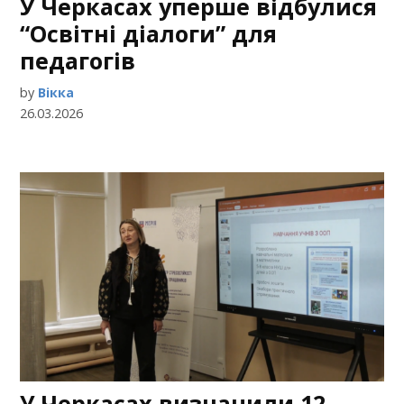
У Черкасах уперше відбулися
“Освітні діалоги” для
педагогів
by
Вікка
26.03.2026
У Черкасах визначили 12