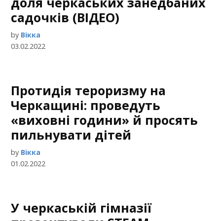
доля черкаських занедбаних
садочків (ВІДЕО)
by
Вікка
03.02.2022
Протидія тероризму на
Черкащині: проведуть
«виховні години» й просять
пильнувати дітей
by
Вікка
01.02.2022
У черкаській гімназії