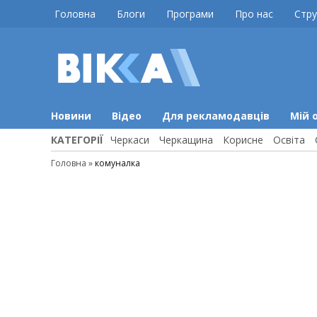
Skip
Головна
Блоги
Програми
Про нас
Стру
to
content
ВІККА
Новини
Черкас
Новини
Відео
Для рекламодавців
Мій 
КАТЕГОРІЇ
Черкаси
Черкащина
Корисне
Освіта
Головна
»
комуналка