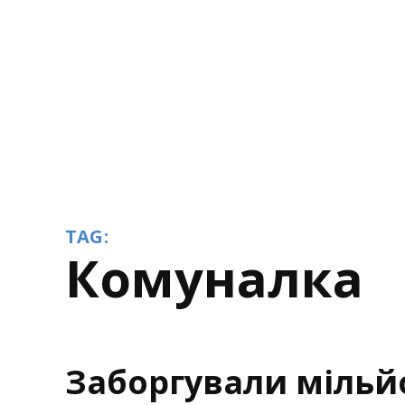
TAG:
комуналка
Заборгували мільй