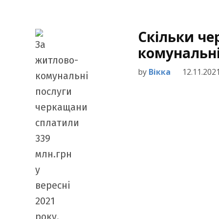
Скільки че
комунальні
by
Вікка
12.11.202