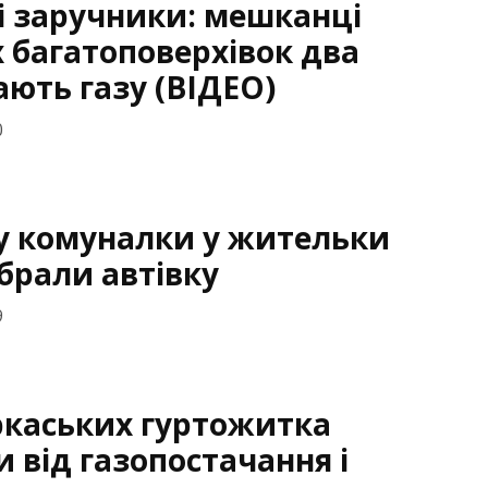
 заручники: мешканці
 багатоповерхівок два
ають газу (ВІДЕО)
0
у комуналки у жительки
ібрали автівку
9
ркаських гуртожитка
 від газопостачання і