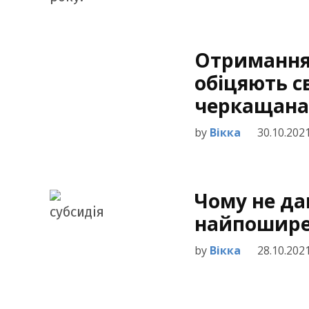
Отримання 
обіцяють с
черкащан
by
Вікка
30.10.202
Чому не да
найпошире
by
Вікка
28.10.202