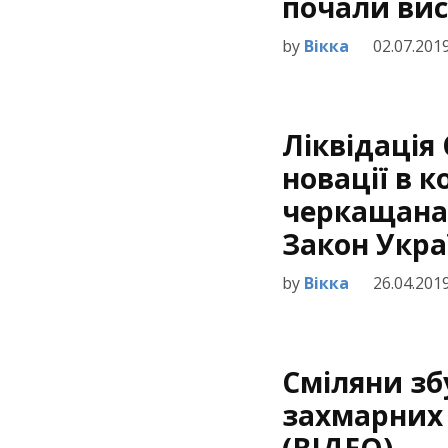
почали ви
by
Вікка
02.07.201
Ліквідація 
новації в к
черкащана
Закон Укра
by
Вікка
26.04.201
Сміляни зб
захмарних 