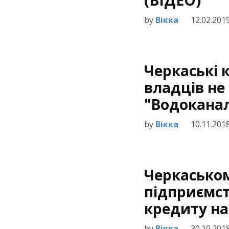
(ВІДЕО)
by
Вікка
12.02.201
Черкаські
владців не
"Водоканал
by
Вікка
10.11.201
Черкасько
підприємст
кредиту на
by
Вікка
30.10.201