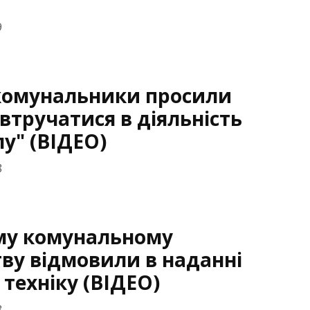
9
 комунальники просили
 втручатися в діяльність
у" (ВІДЕО)
8
му комунальному
ву відмовили в наданні
 техніку (ВІДЕО)
8