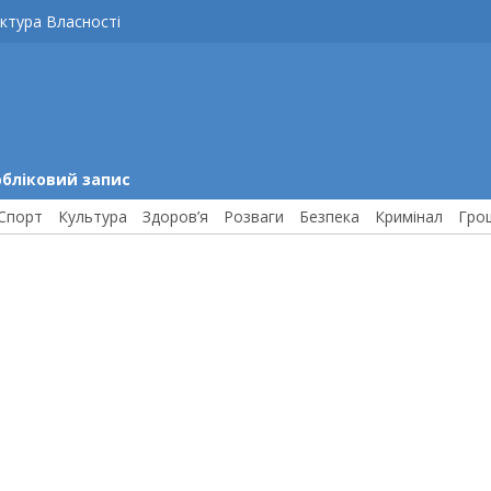
ктура Власності
обліковий запис
Спорт
Культура
Здоров’я
Розваги
Безпека
Кримінал
Гро