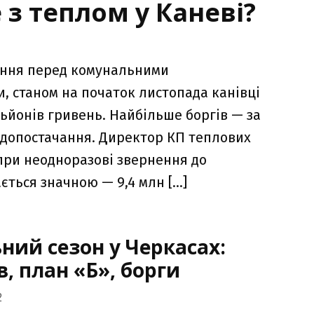
 з теплом у Каневі?
лення перед комунальними
и, станом на початок листопада канівці
ьйонів гривень. Найбільше боргів — за
водопостачання. Директор КП теплових
при неодноразові звернення до
ється значною — 9,4 млн […]
ий сезон у Черкасах:
в, план «Б», борги
2