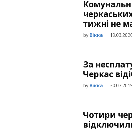
Комунальні
черкаських
тижні не м
by
Вікка
19.03.202
За несплат
Черкас від
by
Вікка
30.07.201
Чотири че
відключили