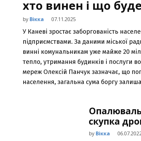
хто винен і що буде
by
Вікка
07.11.2025
У Каневі зростає заборгованість насе
підприємствами. За даними міської рад
винні комунальникам уже майже 20 міл
тепло, утримання будинків і послуги 
мереж Олексій Панчук зазначає, що по
населення, загальна сума боргу залиша
Опалювальн
скупка дро
by
Вікка
06.07.202