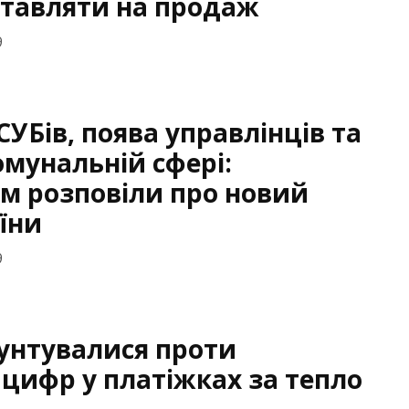
ставляти на продаж
9
СУБів, поява управлінців та
омунальній сфері:
м розповіли про новий
їни
9
унтувалися проти
цифр у платіжках за тепло