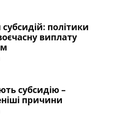
субсидій: політики
воєчасну виплату
ам
1
ють субсидію –
ніші причини
1