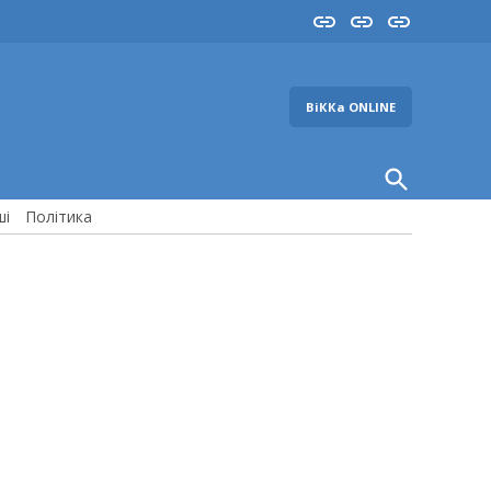
Insta
YouTube
FB
ВіККа ONLINE
Open
Search
ші
Політика