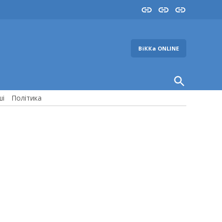
Insta
YouTube
FB
ВіККа ONLINE
Open
Search
ші
Політика