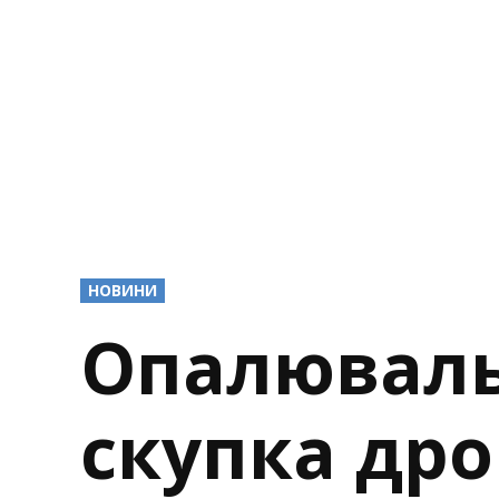
POSTED
НОВИНИ
IN
Опалюваль
скупка дро