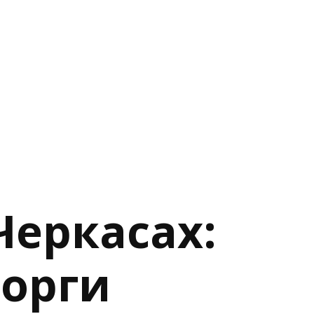
Черкасах:
борги