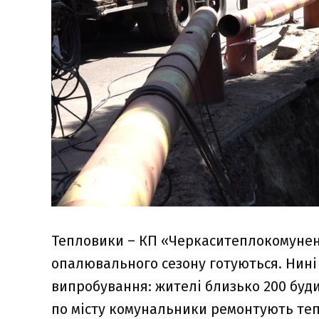
Тепловики – КП «Черкаситеплокомунене
опалювального сезону готуються. Нині 
випробування: жителі близько 200 будин
по місту комунальники ремонтують теп