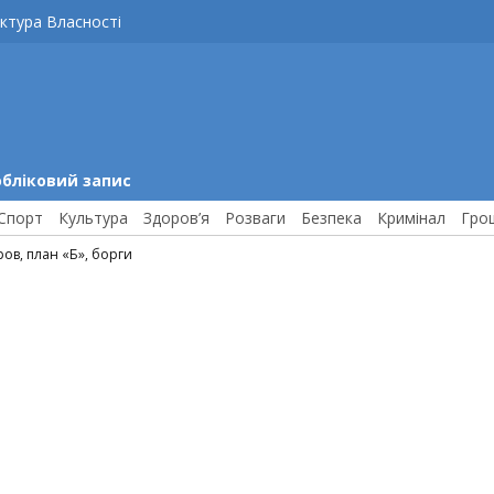
ктура Власності
обліковий запис
Спорт
Культура
Здоров’я
Розваги
Безпека
Кримінал
Гро
ов, план «Б», борги