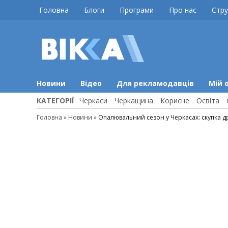
Skip
Головна
Блоги
Програми
Про нас
Стру
to
content
ВІККА
Новини
Черкас
Новини
Відео
Для рекламодавців
Мій 
КАТЕГОРІЇ
Черкаси
Черкащина
Корисне
Освіта
Головна
»
Новини
»
Опалювальний сезон у Черкасах: скупка др