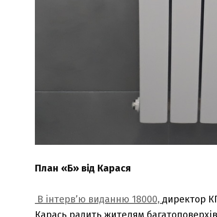
План «Б» від Карася
В інтерв’ю виданню 18000,
директор К
Карась радить жителям багатоповерхів