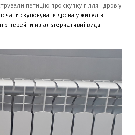
трували петицію про скупку гілля і дров у
зпочати скуповувати дрова у жителів
ить перейти на альтернативні види