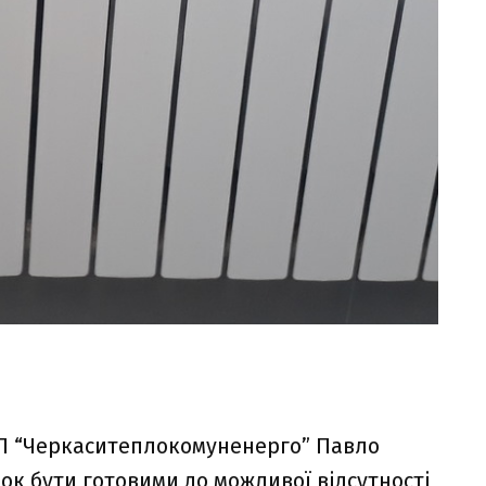
П “Черкаситеплокомуненерго” Павло
ок бути готовими до можливої відсутності