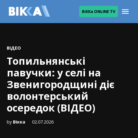
Skip
Me
ВіККа ONLINE TV
to
ВІККА
content
POSTED
ВІДЕО
IN
Топильнянські
павучки: у селі на
Звенигородщині діє
волонтерський
осередок (ВІДЕО)
by
Вікка
02.07.2026