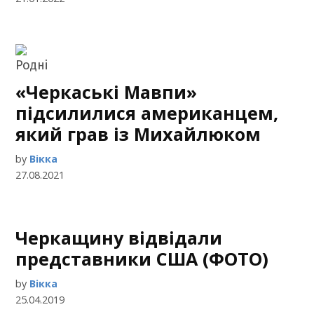
«Черкаські Мавпи»
підсилилися американцем,
який грав із Михайлюком
by
Вікка
27.08.2021
Черкащину відвідали
представники США (ФОТО)
by
Вікка
25.04.2019