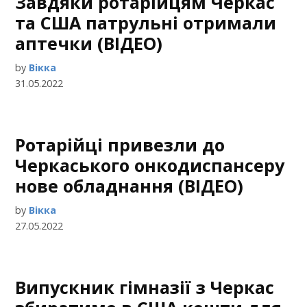
Завдяки ротарійцям Черкас
та США патрульні отримали
аптечки (ВІДЕО)
by
Вікка
31.05.2022
Ротарійці привезли до
Черкаського онкодиспансеру
нове обладнання (ВІДЕО)
by
Вікка
27.05.2022
Випускник гімназії з Черкас