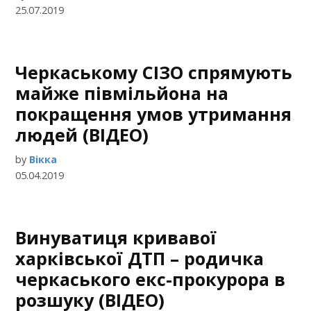
25.07.2019
Черкаському СІЗО спрямують
майже півмільйона на
покращення умов утримання
людей (ВІДЕО)
by
Вікка
05.04.2019
Винуватиця кривавої
харківської ДТП – родичка
черкаського екс-прокурора в
розшуку (ВІДЕО)