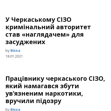
У Черкаському СІЗО
кримінальний авторитет
став «наглядачем» для
засуджених
by
Вікка
18.01.2021
Працівнику черкаського СІЗО,
який намагався збути
ув’язненим наркотики,
вручили підозру
by
Вікка