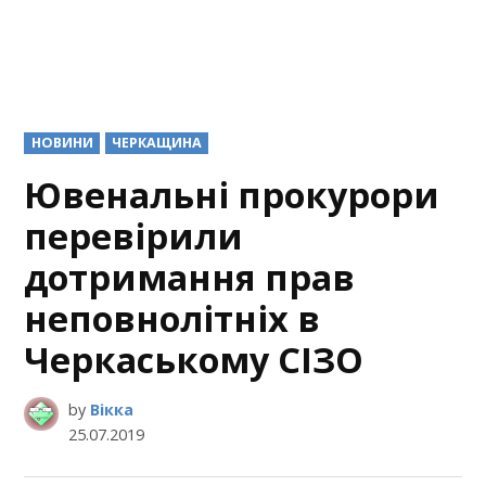
POSTED
НОВИНИ
ЧЕРКАЩИНА
IN
Ювенальні прокурори
перевірили
дотримання прав
неповнолітніх в
Черкаському СІЗО
by
Вікка
25.07.2019