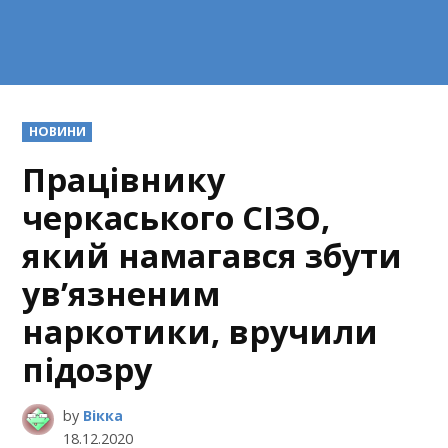
POSTED
НОВИНИ
IN
Працівнику
черкаського СІЗО,
який намагався збути
ув’язненим
наркотики, вручили
підозру
by
Вікка
18.12.2020