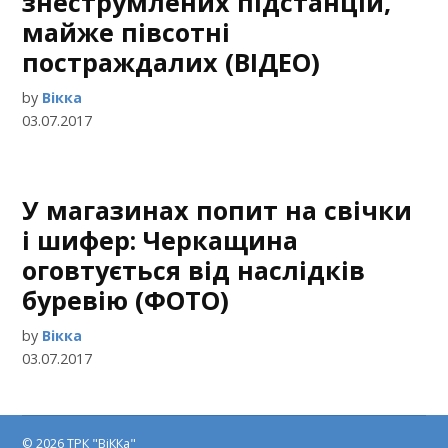
знеструмлених підстанцій,
майже півсотні
постраждалих (ВІДЕО)
by
Вікка
03.07.2017
У магазинах попит на свічки
і шифер: Черкащина
оговтується від наслідків
буревію (ФОТО)
by
Вікка
03.07.2017
© 2026 ТРК "ВіККа"