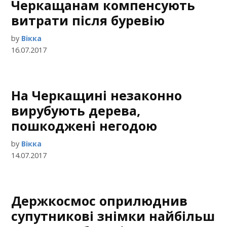
Черкащанам компенсують
витрати після буревію
by
Вікка
16.07.2017
На Черкащині незаконно
вирубують дерева,
пошкоджені негодою
by
Вікка
14.07.2017
Держкосмос оприлюднив
супутникові знімки найбільш