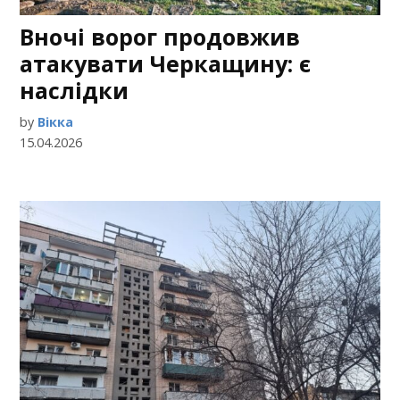
Вночі ворог продовжив
атакувати Черкащину: є
наслідки
by
Вікка
15.04.2026