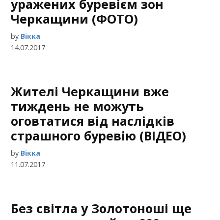
уражених буревієм зон
Черкащини (ФОТО)
by
Вікка
14.07.2017
Жителі Черкащини вже
тиждень не можуть
оговтатися від наслідків
страшного буревію (ВІДЕО)
by
Вікка
11.07.2017
Без світла у Золотоноші ще