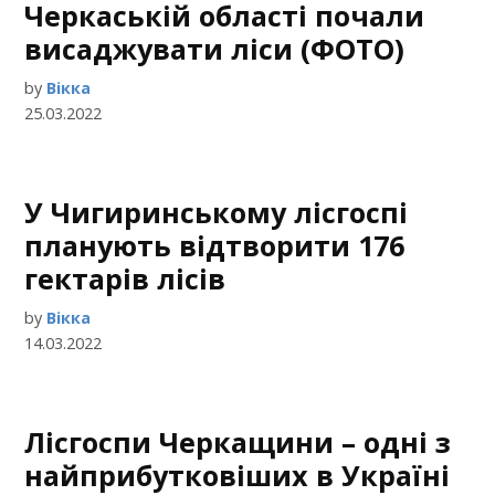
Черкаській області почали
висаджувати ліси (ФОТО)
by
Вікка
25.03.2022
У Чигиринському лісгоспі
планують відтворити 176
гектарів лісів
by
Вікка
14.03.2022
Лісгоспи Черкащини – одні з
найприбутковіших в Україні