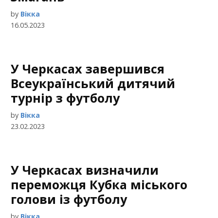
by
Вікка
16.05.2023
У Черкасах завершився
Всеукраїнський дитячий
турнір з футболу
by
Вікка
23.02.2023
У Черкасах визначили
переможця Кубка міського
голови із футболу
by
Вікка