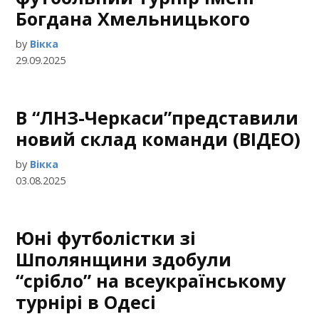
Богдана Хмельницького
by
Вікка
29.09.2025
В “ЛНЗ-Черкаси”представили
новий склад команди (ВІДЕО)
by
Вікка
03.08.2025
Юні футболістки зі
Шполянщини здобули
“срібло” на всеукраїнському
турнірі в Одесі