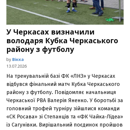
У Черкасах визначили
володаря Кубка Черкаського
району з футболу
by
Вікка
13.07.2026
На тренувальній базі ФК «ЛНЗ» у Черкасах
відбувся фінальний матч Кубка Черкаського
району з футболу. Повідомляє начальниця
Черкаської РВА Валерія Яненко. У боротьбі за
головний трофей турніру зійшлися команди
«СК Росава» зі Степанців та «ФК Чайка-Лідеа»
із Сагунівки. Вирішальний поєдинок пройшов