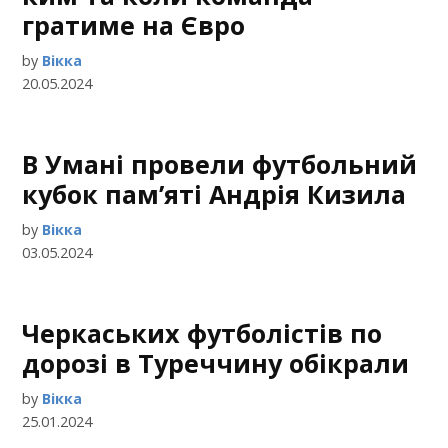
гратиме на Євро
by
Вікка
20.05.2024
В Умані провели футбольний
кубок пам’яті Андрія Кизила
by
Вікка
03.05.2024
Черкаських футболістів по
дорозі в Туреччину обікрали
by
Вікка
25.01.2024