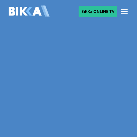
Skip
Me
ВіККа ONLINE TV
to
ВІККА
content