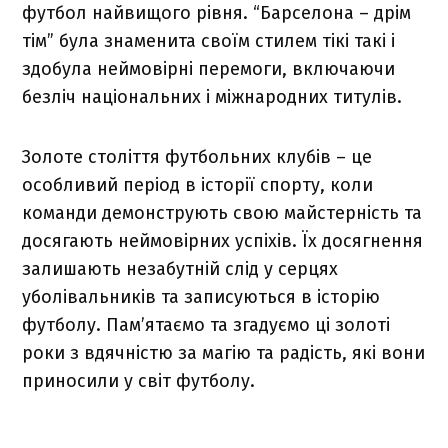
футбол найвищого рівня. “Барселона – дрім
тім” була знаменита своїм стилем тікі такі і
здобула неймовірні перемоги, включаючи
безліч національних і міжнародних титулів.
Золоте століття футбольних клубів – це
особливий період в історії спорту, коли
команди демонструють свою майстерність та
досягають неймовірних успіхів. Їх досягнення
залишають незабутній слід у серцях
уболівальників та записуються в історію
футболу. Пам’ятаємо та згадуємо ці золоті
роки з вдячністю за магію та радість, які вони
приносили у світ футболу.