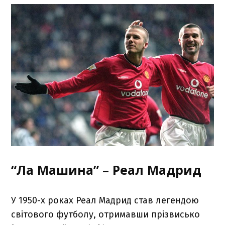
“Ла Машина” – Реал Мадрид
У 1950-х роках Реал Мадрид став легендою
світового футболу, отримавши прізвисько