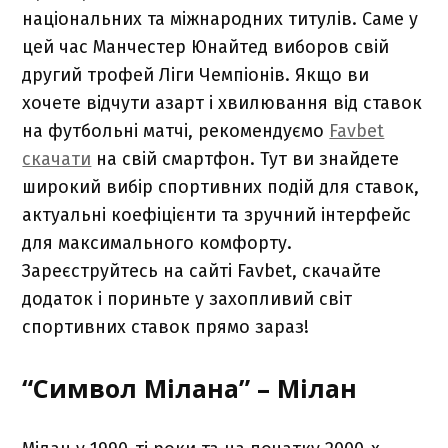
національних та міжнародних титулів. Саме у
цей час Манчестер Юнайтед виборов свій
другий трофей Ліги Чемпіонів. Якщо ви
хочете відчути азарт і хвилювання від ставок
на футбольні матчі, рекомендуємо
Favbet
скачати
на свій смартфон. Тут ви знайдете
широкий вибір спортивних подій для ставок,
актуальні коефіцієнти та зручний інтерфейс
для максимального комфорту.
Зареєструйтесь на сайті Favbet, скачайте
додаток і пориньте у захопливий світ
спортивних ставок прямо зараз!
“Символ Мілана” – Мілан