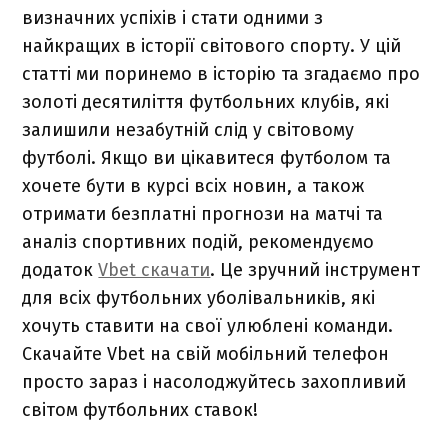
визначних успіхів і стати одними з
найкращих в історії світового спорту. У цій
статті ми поринемо в історію та згадаємо про
золоті десятиліття футбольних клубів, які
залишили незабутній слід у світовому
футболі. Якщо ви цікавитеся футболом та
хочете бути в курсі всіх новин, а також
отримати безплатні прогнози на матчі та
аналіз спортивних подій, рекомендуємо
додаток
Vbet скачати
. Це зручний інструмент
для всіх футбольних уболівальників, які
хочуть ставити на свої улюблені команди.
Скачайте Vbet на свій мобільний телефон
просто зараз і насолоджуйтесь захопливий
світом футбольних ставок!