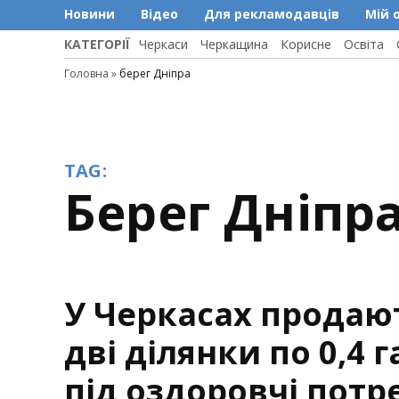
Новини
Відео
Для рекламодавців
Мій 
КАТЕГОРІЇ
Черкаси
Черкащина
Корисне
Освіта
Головна
»
берег Дніпра
TAG:
берег Дніпр
У Черкасах продаю
дві ділянки по 0,4 г
під оздоровчі потр