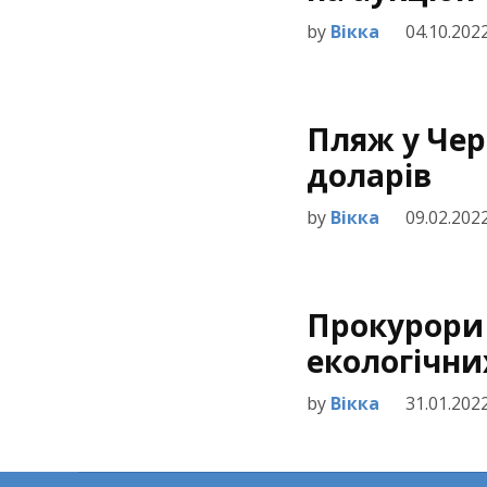
by
Вікка
04.10.202
Пляж у Чер
доларів
by
Вікка
09.02.202
Прокурори 
екологічни
by
Вікка
31.01.202