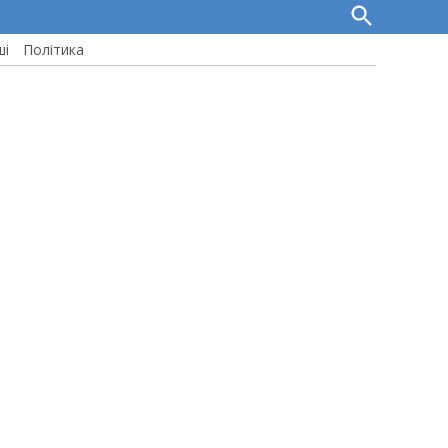
Open
Search
ші
Політика