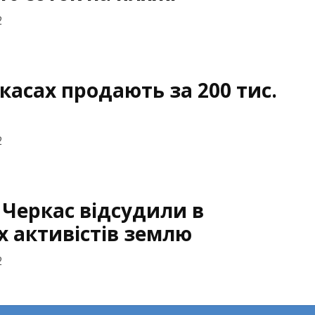
2
касах продають за 200 тис.
2
Черкас відсудили в
х активістів землю
2