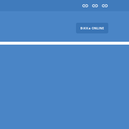
Insta
YouTube
FB
ВіККа ONLINE