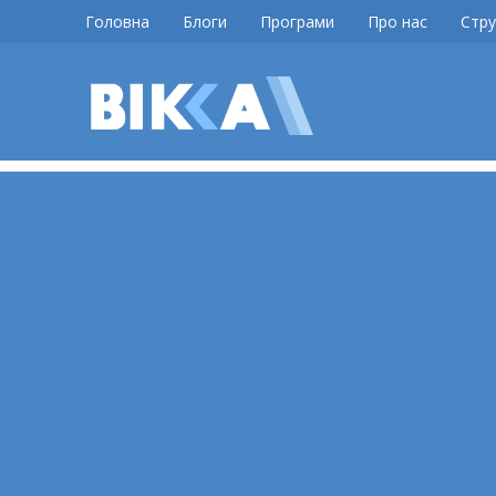
Skip
Головна
Блоги
Програми
Про нас
Стру
to
content
ВІККА
Новини
Черкас