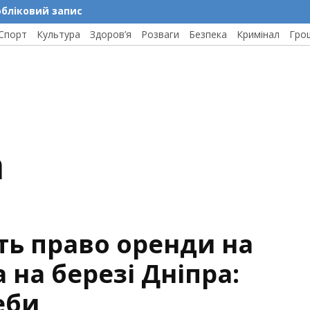
обліковий запис
Спорт
Культура
Здоров’я
Розваги
Безпека
Кримінал
Гро
а
ть право оренди на
а на березі Дніпра:
еби