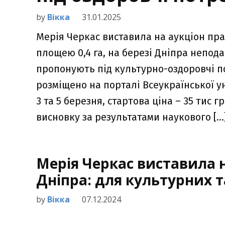
by
Вікка
31.01.2025
Мерія Черкас виставила на аукціон пра
площею 0,4 га, на березі Дніпра непод
пропонують під культурно-оздоровчі п
розміщено на порталі Всеукраїнської ун
3 та 5 березня, стартова ціна – 35 тис 
висновку за результатами наукового […
Мерія Черкас виставила н
Дніпра: для культурних 
by
Вікка
07.12.2024