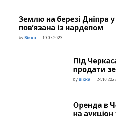
Землю на березі Дніпра у
пов’язана із нардепом
by
Вікка
10.07.2023
Під Черкас
продати зе
by
Вікка
24.10.202
Оренда в Ч
на аукціон 