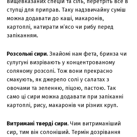
вищевказаних спецій та сіль, перетріть все в
ступці для приправ. Таку надзвичайну суміш
можна додавати до каші, макаронів,
картоплі, натирати м’ясо чи рибу перед
запіканням.
Розсольні сири.
Знайомі нам фета,
бринза
чи
сулугуні визрівають у концентрованому
соляному розсолі. Тож вони прекрасно
смакують, як джерело солі у салатах з
овочами та зеленню, піцою, пастою. Так
само ці сири можна додавати при запіканні
картоплі, рису, макаронів чи різних круп.
Витримані тверді сири.
Чим витриманіший
сир, тим він солоніший. Термін дозрівання