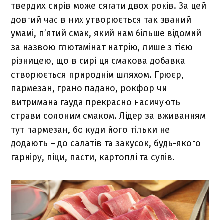
твердих сирів може сягати двох років. За цей
довгий час в них утворюється так званий
умамі, п’ятий смак, який нам більше відомий
за назвою глютамінат натрію, лише з тією
різницею, що в сирі ця смакова добавка
створюється природнім шляхом. Грюєр,
пармезан, грано падано, рокфор чи
витримана гауда прекрасно насичують
страви солоним смаком. Лідер за вживанням
тут пармезан, бо куди його тільки не
додають – до салатів та закусок, будь-якого
гарніру, піци, пасти, картоплі та супів.