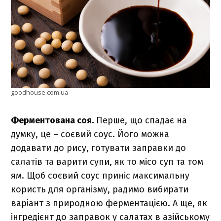
goodhouse.com.ua
Ферментована соя.
Перше, що спадає на
думку, це – соєвий соус. Його можна
додавати до рису, готувати заправки до
салатів та варити супи, як то місо суп та
том
ям. Щоб соєвий соус приніс максимальну
користь для організму, радимо вибирати
варіант з природною ферментацією. А ще, як
інгредієнт до заправок у салатах в азійському