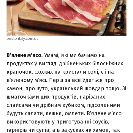
pesto-italy.com.ua
В’ялене м’ясо
. Умамі, які ми бачимо на
продуктах у вигляді дрібненьких білосніжних
крапочок, схожих на кристали солі, є і на
в’яленому м’ясі. Перш за все йдеться про
хамон, прошуто, український шовдар тощо. Зі
шматочками цих продуктів, нарізаних
слайсами чи дрібним кубиком, підсоленими
будуть салати, яєшня, омлети. В’ялене м’ясо
використовують у приготуванні соусів,
гарнірів чи супів, а в закусках як хамон, так і