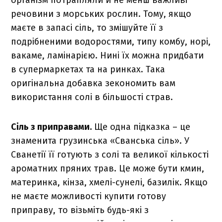
організм потрапляли й не менш важливі
речовини з морських рослин. Тому, якщо
маєте в запасі сіль, то змішуйте її з
подрібненими водоростями, типу комбу, норі,
вакаме, ламінарією. Нині їх можна придбати
в супермаркетах та на ринках. Така
оригінальна добавка зекономить вам
використання солі в більшості страв.
Сіль з приправами.
Ще одна підказка – це
знаменита грузинська «Сванська сіль». У
Сванетії її готують з солі та великої кількості
ароматних пряних трав. Це може бути кмин,
материнка, кінза, хмелі-сунелі, базилік. Якщо
не маєте можливості купити готову
приправу, то візьміть будь-які з