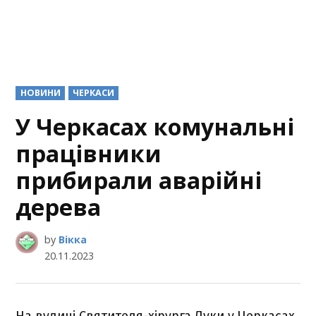
POSTED
НОВИНИ
ЧЕРКАСИ
IN
У Черкасах комунальні
працівники
прибирали аварійні
дерева
by
Вікка
20.11.2023
На вулиці Святителя-хірурга Луки у Черкасах