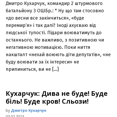
Дмитро Кухарчук, командир 2 штурмового
батальйону 3 ОШБр.: * Ну що там стосовно
«до весни все закінчиться», «буде
перемирʼя» і так далі? Іноді ахуєваю від
людської тупості. Підари воюватимуть до
останнього. Не важливо, з позитивною чи
негативною мотивацією. Поки ниття
накшталт «нехай воюють діти депутатів», «не
буду воювати за їх інтереси» не
припиниться, ви не […]
Кухарчук: Дива не буде! Буде
біль! Буде кров! Сльози!
by
Дмитро Кухарчук
03.02.2023