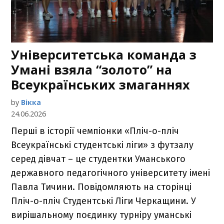
Університетська команда з
Умані взяла “золото” на
Всеукраїнських змаганнях
by
Вікка
24.06.2026
Перші в історії чемпіонки «Пліч-о-пліч
Всеукраїнські студентські ліги» з футзалу
серед дівчат – це студентки Уманського
державного педагогічного університету імені
Павла Тичини. Повідомляють на сторінці
Пліч-о-пліч Студентські Ліги Черкащини. У
вирішальному поєдинку турніру уманські