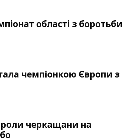
мпіонат області з боротьби
тала чемпіонкою Європи з
бороли черкащани на
мбо