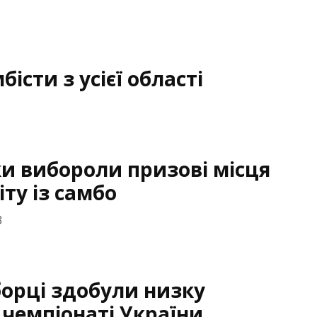
істи з усієї області
и вибороли призові місця
іту із самбо
3
борці здобули низку
 чемпіонаті України