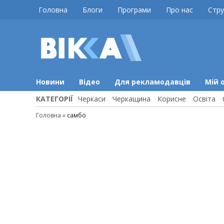
Skip
Головна
Блоги
Програми
Про нас
Стру
to
content
ВІККА
Новини
Черкас
Новини
Відео
Для рекламодавців
Мій 
КАТЕГОРІЇ
Черкаси
Черкащина
Корисне
Освіта
Головна
»
самбо