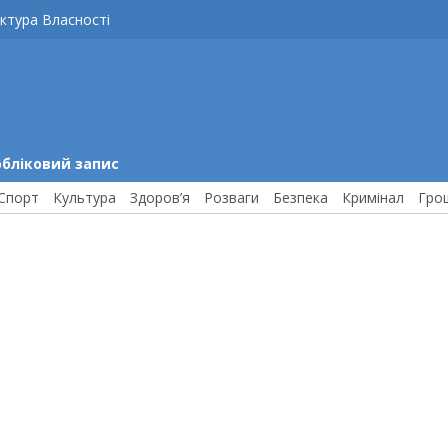
ктура Власності
обліковий запис
Спорт
Культура
Здоров’я
Розваги
Безпека
Кримінал
Гро