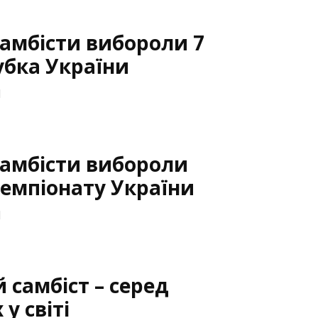
самбісти вибороли 7
бка України
1
самбісти вибороли
емпіонату України
1
 самбіст – серед
у світі