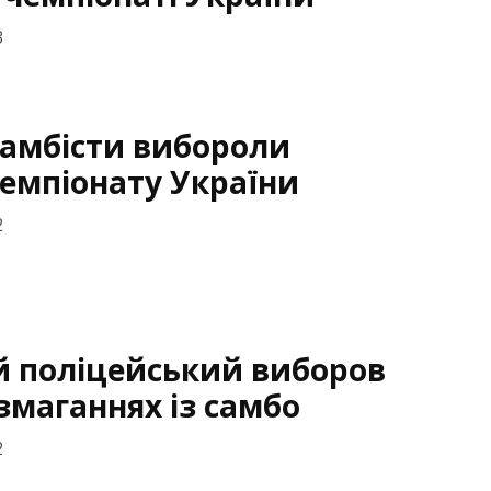
3
самбісти вибороли
емпіонату України
2
й поліцейський виборов
змаганнях із самбо
2