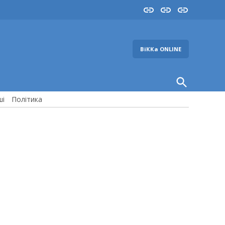
Insta
YouTube
FB
ВіККа ONLINE
Open
Search
ші
Політика