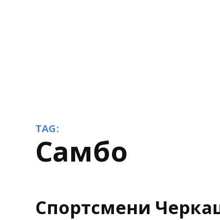
TAG:
самбо
Спортсмени Черка