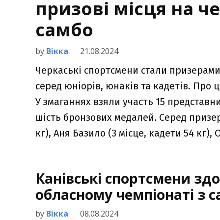
призові місця на ч
самбо
by
Вікка
21.08.2024
Черкаські спортсмени стали призерами
серед юніорів, юнаків та кадетів. Про
У змаганнях взяли участь 15 представни
шість бронзових медалей. Серед призері
кг), Аня Базило (3 місце, кадети 54 кг),
Канівські спортсмени здо
обласному чемпіонаті з 
by
Вікка
08.08.2024