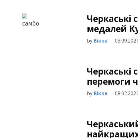
Черкаські 
медалей Ку
by
Вікка
03.09.202
Черкаські 
перемоги ч
by
Вікка
08.02.202
Черкаський
найкращих 