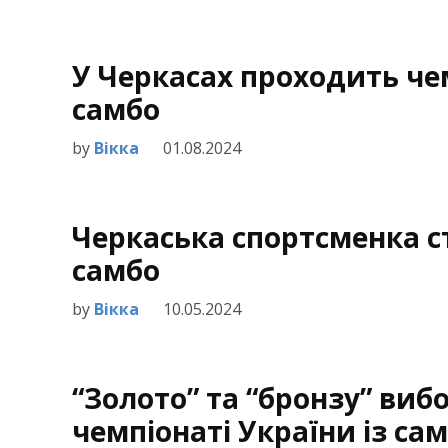
У Черкасах проходить че
самбо
by
Вікка
01.08.2024
Черкаська спортсменка с
самбо
by
Вікка
10.05.2024
“Золото” та “бронзу” ви
чемпіонаті України із са