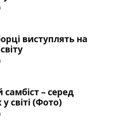
0
борці виступлять на
світу
0
 самбіст – серед
у світі (Фото)
0