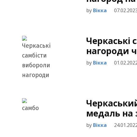
by
Вікка
07.02.202
Черкаські 
нагороди ч
by
Вікка
01.02.202
Черкаськи
медаль на 
by
Вікка
24.01.202