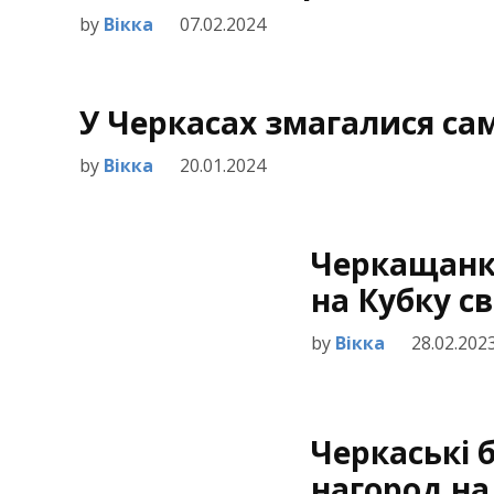
by
Вікка
07.02.2024
У Черкасах змагалися самб
by
Вікка
20.01.2024
Черкащанк
на Кубку св
by
Вікка
28.02.202
Черкаські 
нагород на