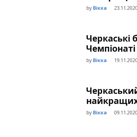
by
Вікка
23.11.202
Черкаські 
Чемпіонаті 
by
Вікка
19.11.202
Черкаський
найкращих 
by
Вікка
09.11.202