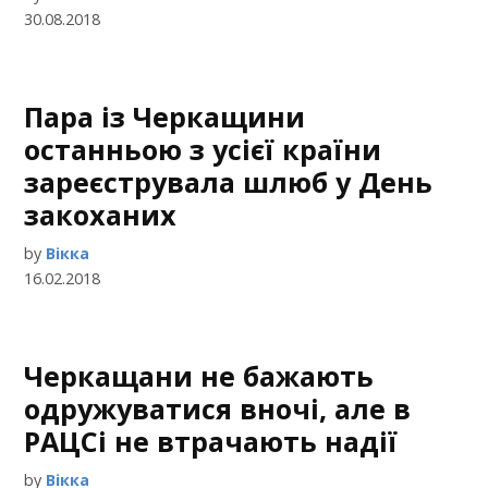
30.08.2018
Пара із Черкащини
останньою з усієї країни
зареєструвала шлюб у День
закоханих
by
Вікка
16.02.2018
Черкащани не бажають
одружуватися вночі, але в
РАЦСі не втрачають надії
by
Вікка