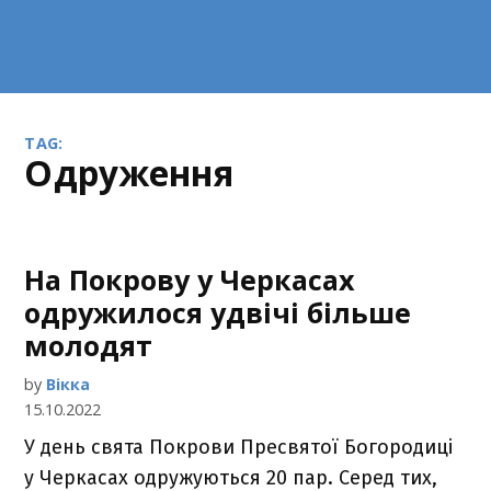
TAG:
одруження
На Покрову у Черкасах
одружилося удвічі більше
молодят
by
Вікка
15.10.2022
У день свята Покрови Пресвятої Богородиці
у Черкасах одружуються 20 пар. Серед тих,