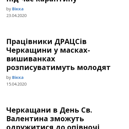
by
Вікка
23.04.2020
Працівники ДРАЦСів
Черкащини у масках-
вишиванках
розписуватимуть молодят
by
Вікка
15.04.2020
Черкащани в День Св.
Валентина зможуть
одружитися до опівночі