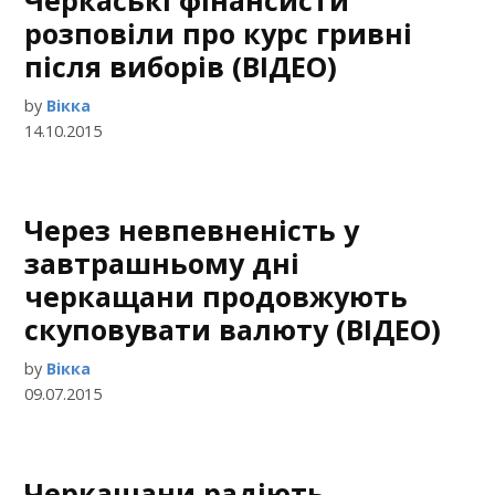
Черкаські фінансисти
розповіли про курс гривні
після виборів (ВІДЕО)
by
Вікка
14.10.2015
Через невпевненість у
завтрашньому дні
черкащани продовжують
скуповувати валюту (ВІДЕО)
by
Вікка
09.07.2015
Черкащани радіють