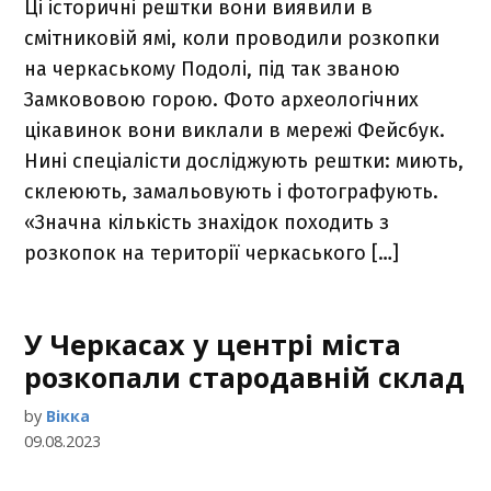
Ці історичні рештки вони виявили в
смітниковій ямі, коли проводили розкопки
на черкаському Подолі, під так званою
Замкововою горою. Фото археологічних
цікавинок вони виклали в мережі Фейсбук.
Нині спеціалісти досліджують рештки: миють,
склеюють, замальовують і фотографують.
«Значна кількість знахідок походить з
розкопок на території черкаського […]
У Черкасах у центрі міста
розкопали стародавній склад
by
Вікка
09.08.2023