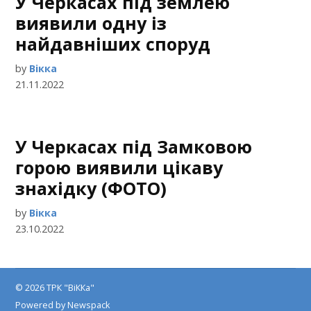
У Черкасах під землею
виявили одну із
найдавніших споруд
by
Вікка
21.11.2022
У Черкасах під Замковою
горою виявили цікаву
знахідку (ФОТО)
by
Вікка
23.10.2022
© 2026 ТРК "ВіККа"
Powered by Newspack