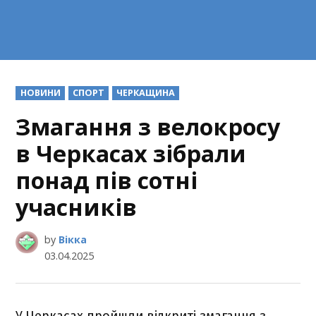
POSTED
НОВИНИ
СПОРТ
ЧЕРКАЩИНА
IN
Змагання з велокросу
в Черкасах зібрали
понад пів сотні
учасників
by
Вікка
03.04.2025
У Черкасах пройшли відкриті змагання з