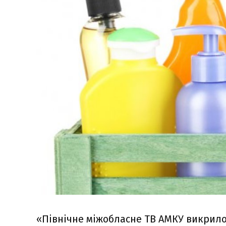
«Північне міжобласне ТВ АМКУ викрило