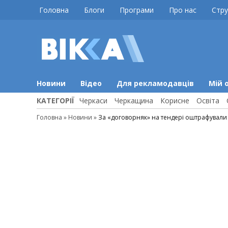
Skip
Головна
Блоги
Програми
Про нас
Стру
to
content
ВІККА
Новини
Черкас
Новини
Відео
Для рекламодавців
Мій 
КАТЕГОРІЇ
Черкаси
Черкащина
Корисне
Освіта
Головна
»
Новини
»
За «договорняк» на тендері оштрафували 