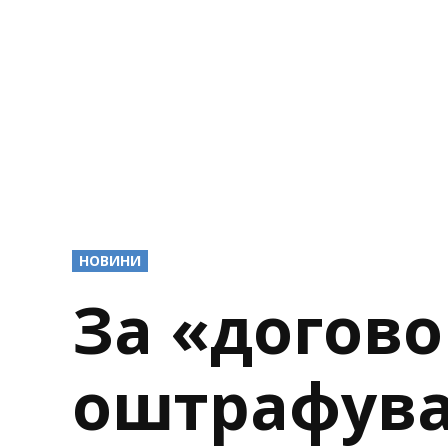
POSTED
НОВИНИ
IN
За «догово
оштрафува