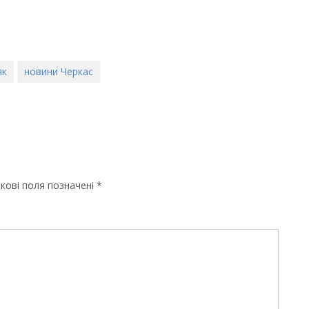
як
новини Черкас
кові поля позначені
*