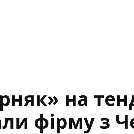
рняк» на тен
ли фірму з Ч