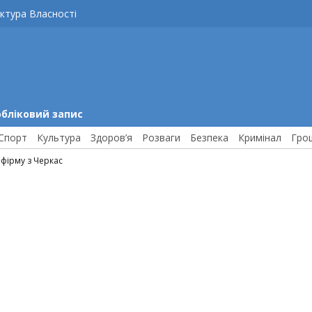
ктура Власності
обліковий запис
Спорт
Культура
Здоров’я
Розваги
Безпека
Кримінал
Гро
фірму з Черкас