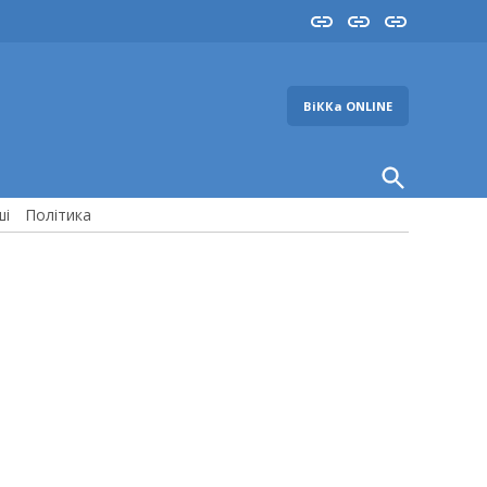
Insta
YouTube
FB
ВіККа ONLINE
Open
Search
ші
Політика