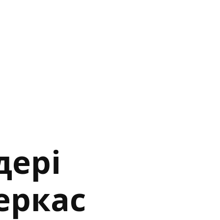
дері
еркас