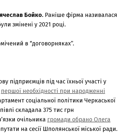
Вячеслав Бойко.
Раніше фірма називалася
ули змінені у 2021 році.
мічений в “договорняках”.
у підприємців під час їхньої участі у
й
першої необхідності при народженні
ртамент соціальної політики Черкаської
півлі складала 375 тис грн
в’язки очільника
громади обрано Олега
утати на сесії Шполянської міської ради.