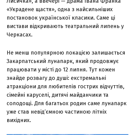
Лисичка», а ввечері — драма Івана Франка
«Украдене щастя», одна з найсильніших
постановок української класики. Саме ці
вистави відкривають театральний липень у
Черкасах.
Не менш популярною локацією залишається
Закарпатський лунапарк, який продовжує
працювати у місті до 12 липня. Тут кожен
знайде розвагу до душі: екстремальні
атракціони для любителів гострих відчуттів,
сімейні каруселі, дитячі майданчики та
солодощі. Для багатьох родин саме лунапарк
уже став невід’ємною частиною літніх
вихідних.