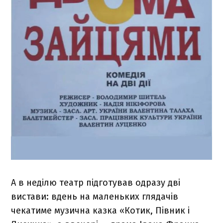
А в неділю театр підготував одразу дві
вистави: вдень на маленьких глядачів
чекатиме музична казка «Котик, Півник і