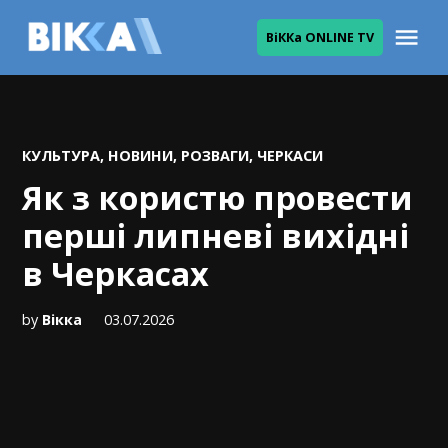
Skip
Me
ВіККа ONLINE TV
to
ВІККА
content
POSTED
КУЛЬТУРА
,
НОВИНИ
,
РОЗВАГИ
,
ЧЕРКАСИ
IN
Як з користю провести
перші липневі вихідні
в Черкасах
by
Вікка
03.07.2026