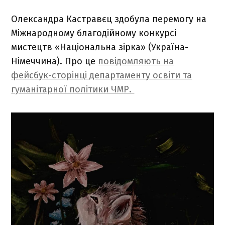
Олександра Кастравєц здобула перемогу на
Міжнародному благодійному конкурсі
мистецтв «Національна зірка» (Україна-
Німеччина). Про це
повідомляють на
фейсбук-сторінці департаменту освіти та
гуманітарної політики ЧМР.