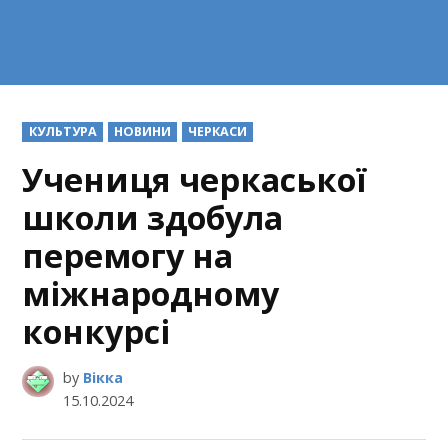
POSTED
КУЛЬТУРА
НОВИНИ
ЧЕРКАСИ
IN
Учениця черкаської
школи здобула
перемогу на
міжнародному
конкурсі
by
Вікка
15.10.2024