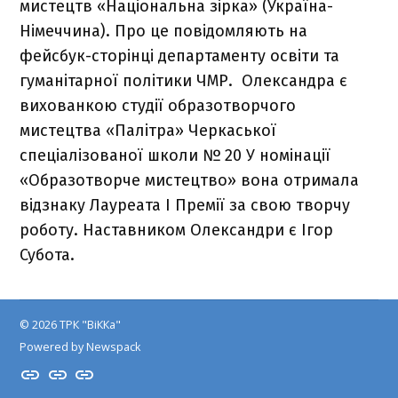
мистецтв «Національна зірка» (Україна-
Німеччина). Про це повідомляють на
фейсбук-сторінці департаменту освіти та
гуманітарної політики ЧМР. Олександра є
вихованкою студії образотворчого
мистецтва «Палітра» Черкаської
спеціалізованої школи № 20 У номінації
«Образотворче мистецтво» вона отримала
відзнаку Лауреата І Премії за свою творчу
роботу. Наставником Олександри є Ігор
Субота.
© 2026 ТРК "ВіККа"
Powered by Newspack
Insta
YouTube
FB