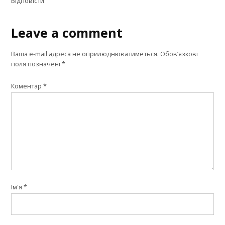
Відповіcти
Leave a comment
Leave
a
Ваша e-mail адреса не оприлюднюватиметься.
Обов’язкові
comment
поля позначені
*
Коментар
*
Ім'я
*