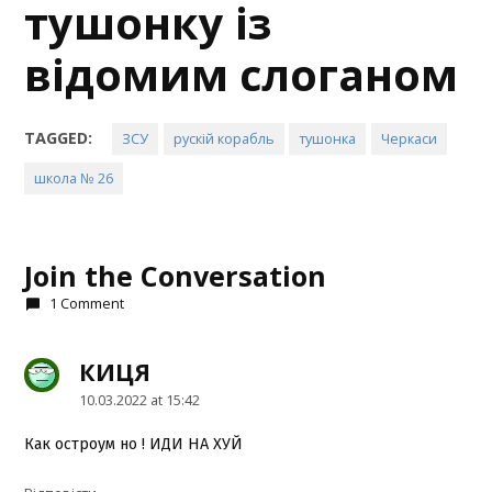
тушонку із
відомим слоганом
TAGGED:
ЗСУ
рускій корабль
тушонка
Черкаси
школа № 26
Join the Conversation
1 Comment
КИЦЯ
says:
10.03.2022 at 15:42
Как остроум но ! ИДИ НА ХУЙ