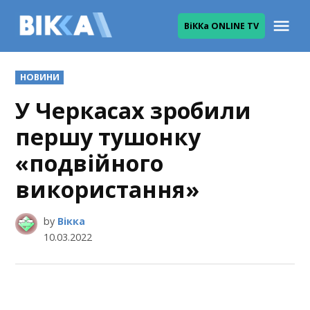
Skip
Me
ВіККа ONLINE TV
to
ВІККА
content
POSTED
НОВИНИ
IN
У Черкасах зробили
першу тушонку
«подвійного
використання»
by
Вікка
10.03.2022