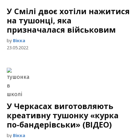
У Смілі двоє хотіли нажитися
на тушонці, яка
призначалася військовим
by
Вікка
23.05.2022
У Черкасах виготовляють
креативну тушонку «курка
по-бандерівськи» (ВІДЕО)
by
Вікка