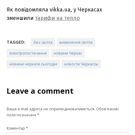
Як повідомляла vikka.ua, у Черкасах
зменшили
тарифи на тепло
TAGGED:
без світла
вимкнення світла
електропостачання
новини Черкас
новини черкаси сьогодні
новости Черкассы
Leave a comment
Ваша e-mail адреса не оприлюднюватиметься.
Обов’язкові
поля позначені
*
Коментар
*