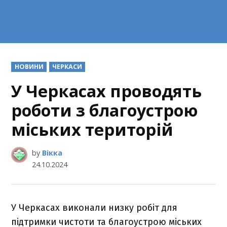
POSTED
НОВИНИ
ЧЕРКАСИ
IN
У Черкасах проводять
роботи з благоустрою
міських територій
by
Вікка
24.10.2024
У Черкасах виконали низку робіт для
підтримки чистоти та благоустрою міських