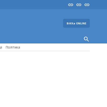
Insta
YouTube
FB
ВіККа ONLINE
Open
Search
ші
Політика