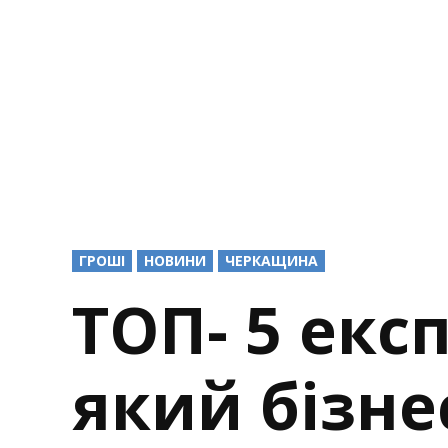
POSTED
ГРОШІ
НОВИНИ
ЧЕРКАЩИНА
IN
ТОП- 5 експ
який бізне