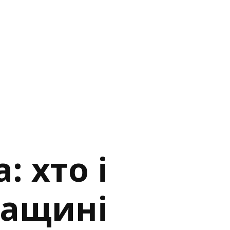
: хто і
кащині