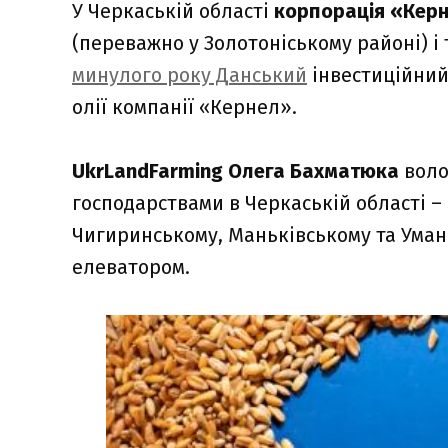
У Черкаській області
корпорація «Кер
(переважно у Золотоніському районі) 
минулого року Данський
інвестиційний
олії компанії «Кернел».
UkrLandFarming Олега Бахматюка
воло
господарствами в Черкаській області 
Чигиринському, Маньківському та Уман
елеватором.