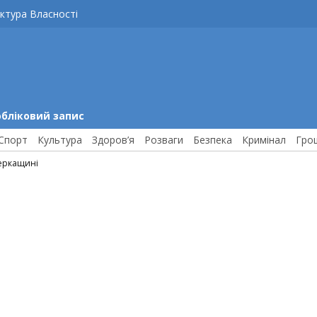
ктура Власності
обліковий запис
Спорт
Культура
Здоров’я
Розваги
Безпека
Кримінал
Гро
Черкащині