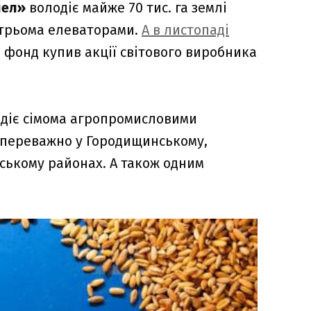
нел»
володіє майже 70 тис. га землі
і трьома елеваторами.
А в листопаді
 фонд купив акції світового виробника
діє сімома агропромисловими
– переважно у Городищинському,
ському районах. А також одним