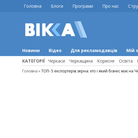
Skip
Головна
Блоги
Програми
Про нас
Стру
to
content
ВІККА
Новини
Черкас
Новини
Відео
Для рекламодавців
Мій 
КАТЕГОРІЇ
Черкаси
Черкащина
Корисне
Освіта
Головна
»
ТОП- 5 експортерів зерна: хто і який бізнес має на 