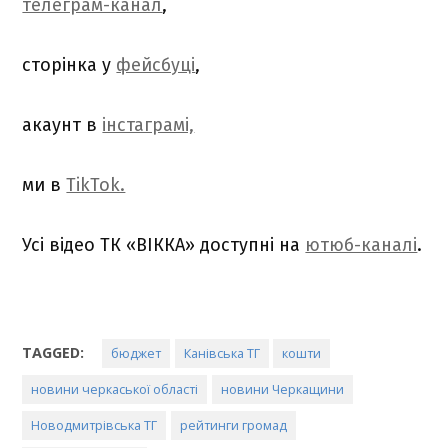
телеграм-канал
,
сторінка у
фейсбуці
,
акаунт в
інстаграмі,
ми в
TikTok.
Усі відео ТК «ВІККА» доступні на
ютюб-каналі
.
TAGGED:
бюджет
Канівська ТГ
кошти
новини черкаської області
новини Черкащини
Новодмитрівська ТГ
рейтинги громад