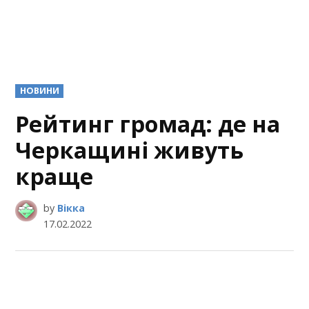
POSTED
НОВИНИ
IN
Рейтинг громад: де на
Черкащині живуть
краще
by
Вікка
17.02.2022