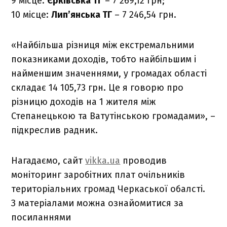
9 місце:
Єрківська ТГ
– 7 269,12 грн;
10 місце:
Лип’янська ТГ
– 7 246,54 грн.
«Найбільша різниця між екстремальними
показниками доходів, тобто найбільшим і
найменшим значеннями, у громадах області
складає 14 105,73 грн. Це я говорю про
різницю доходів на 1 жителя між
Степанецькою та Ватутінською громадами», –
підкреслив радник.
Нагадаємо, сайт
vikka.ua
проводив
моніторинг заробітних плат очільників
територіальних громад Черкаської обалсті.
З матеріалами можна ознайомитися за
посиланнями