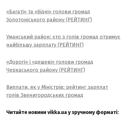
«Багаті» та «бідні» голови громад
Золотоніського району (РЕЙТИНГ)
Уманський район: хто з голів громад отримує
найбільшу зарплату (РЕЙТИНГ)
«Дорогі» і «дешеві» голови громад
Черкаського району (РЕЙТИНГ)
Виплати, як у Міністрів: рейтинг зарплат
голів Звенигородських громад
Читайте новини vikka.ua у зручному форматі: