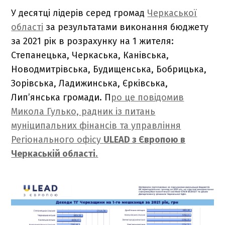
У десятці лідерів серед громад
Черкаської
області
за результатами виконання бюджету
за 2021 рік в розрахунку на 1 жителя:
Степанецька, Черкаська, Канівська,
Новодмитрівська, Будищенська, Бобрицька,
Зорівська, Ладижинська, Єрківська,
Лип’янська громади. П
ро це повідомив
Микола Гулько, радник із питань
муніципальних фінансів та управління
Регіонального офісу
ULEAD
з Європою в
Черкаській област
і
.