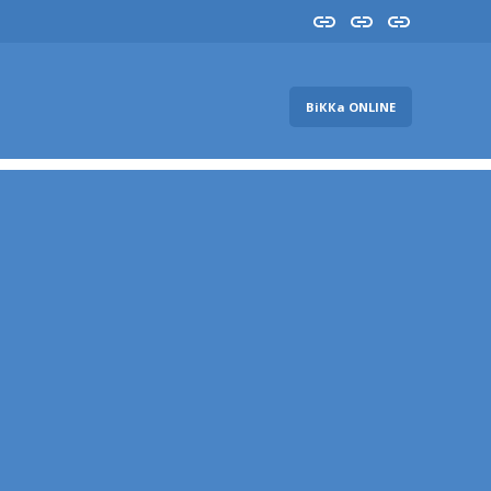
Insta
YouTube
FB
ВіККа ONLINE