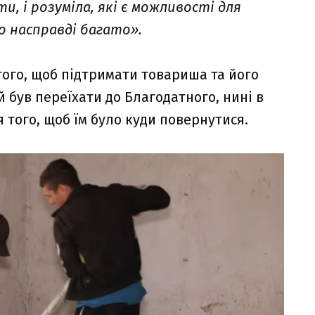
, і розуміла, які є можливості для
го насправді багато».
того, щоб підтримати товариша та його
 був переїхати до Благодатного, нині в
ля того, щоб їм було куди повернутися.