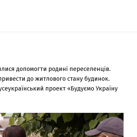
зялися допомогти родині переселенців.
привести до житлового стану будинок.
усеукраїнський проект «Будуємо Україну