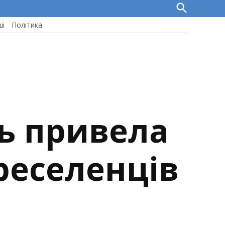
Open
Search
ші
Політика
ь привела
реселенців