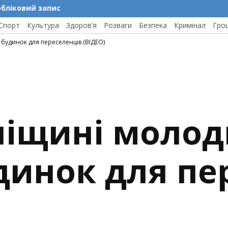
обліковий запис
Спорт
Культура
Здоров’я
Розваги
Безпека
Кримінал
Гро
будинок для переселенців (ВІДЕО)
ніщині молод
динок для пе