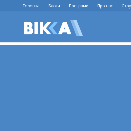
Skip
Головна
Блоги
Програми
Про нас
Стру
to
content
ВІККА
Новини
Черкас