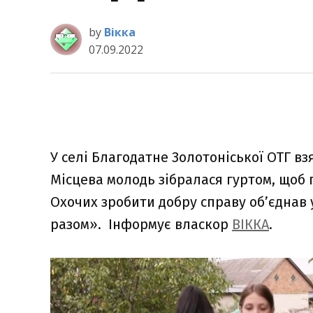
by
Вікка
07.09.2022
У селі Благодатне Золотоніської ОТГ в
Місцева молодь зібралася гуртом, щоб 
Охочих зробити добру справу об’єднав 
разом». Інформує власкор
ВІККА
.