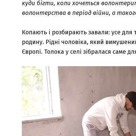
куди бігти, коли хочеться волонтерити
волонтерства в період війни, а тако
Копають і розбирають завали: усе для 
родину. Рідні чоловіка, який вимушений
Європі. Толока у селі зібралася саме д