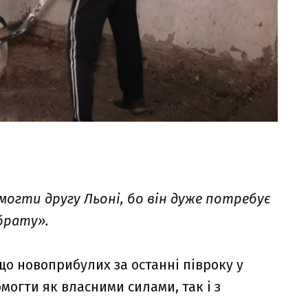
огти другу Льоні, бо він дуже потребує
 брату».
о новоприбулих за останні півроку у
огти як власними силами, так і з