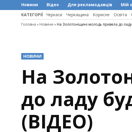
Новини
Відео
Для рекламодавців
Мій 
КАТЕГОРІЇ
Черкаси
Черкащина
Корисне
Освіта
Головна
»
Новини
»
На Золотоніщині молодь привела до ладу 
POSTED
НОВИНИ
IN
На Золото
до ладу бу
(ВІДЕО)