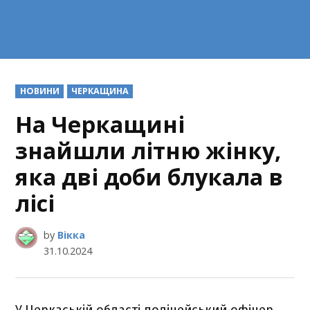
POSTED
НОВИНИ
ЧЕРКАЩИНА
IN
На Черкащині
знайшли літню жінку,
яка дві доби блукала в
лісі
by
Вікка
31.10.2024
У Черкаській області поліцейський офіцер