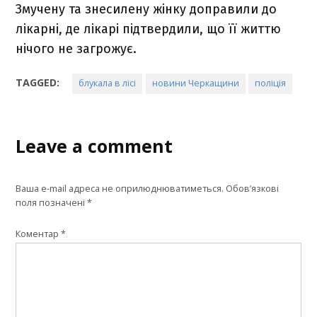
Змучену та знесилену жінку доправили до
лікарні, де лікарі підтвердили, що її життю
нічого не загрожує.
TAGGED:
блукала в лісі
новини Черкащини
поліція
Leave a comment
Ваша e-mail адреса не оприлюднюватиметься.
Обов’язкові
поля позначені
*
Коментар
*