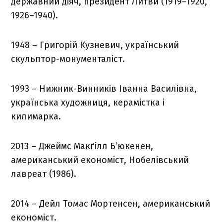
державний діяч, президент Литви (1919–1920,
1926–1940).
1948 – Григорій Кузневич, український
скульптор-монументаліст.
1993 – Нижник-Винників Іванна Василівна,
українська художниця, керамістка і
килимарка.
2013 – Джеймс Макґілл Б’юкенен,
американський економіст, Нобелівський
лавреат (1986).
2014 – Дейл Томас Мортенсен, американський
економіст.