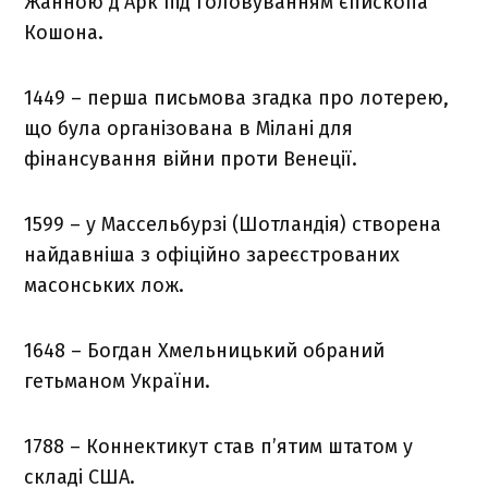
Жанною д’Арк під головуванням єпископа
Кошона.
1449 – перша письмова згадка про лотерею,
що була організована в Мілані для
фінансування війни проти Венеції.
1599 – у Массельбурзі (Шотландія) створена
найдавніша з офіційно зареєстрованих
масонських лож.
1648 – Богдан Хмельницький обраний
гетьманом України.
1788 – Коннектикут став п’ятим штатом у
складі США.