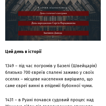
Цей день в історії
1349 – під час погромів у Базелі (Швейцарія)
близько 700 євреїв спалені заживо у своїх
оселях – місцеве населення вирішило, що
саме євреї винні в епідемії бубонної чуми.
1431 – в Руані почався судовий процес над