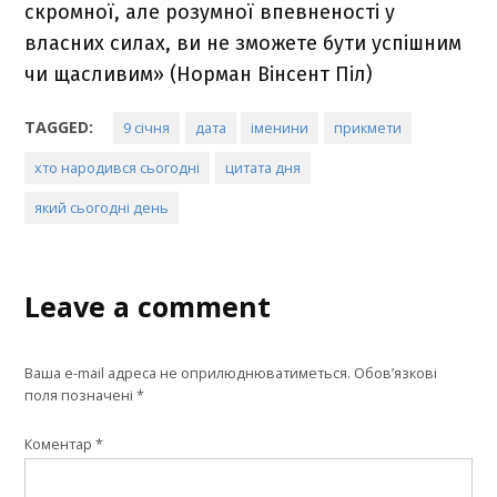
скромної, але розумної впевненості у
власних силах, ви не зможете бути успішним
чи щасливим» (Норман Вінсент Піл)
TAGGED:
9 січня
дата
іменини
прикмети
хто народився сьогодні
цитата дня
який сьогодні день
Leave a comment
Ваша e-mail адреса не оприлюднюватиметься.
Обов’язкові
поля позначені
*
Коментар
*