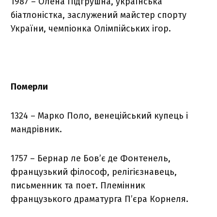
1987 – Олена Підгрушна, українська
біатлоністка, заслужений майстер спорту
України, чемпіонка Олімпійських ігор.
Померли
1324 – Марко Поло, венеційський купець і
мандрівник.
1757 – Бернар ле Бов’є де Фонтенель,
французький філософ, релігієзнавець,
письменник та поет. Племінник
французького драматурга П’єра Корнеля.