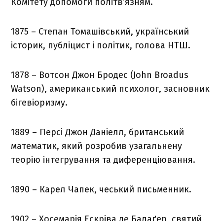
Комітету допомоги політв’язням.
1875 – Степан Томашівський, український
історик, публіцист і політик, голова НТШ.
1878 – Вотсон Джон Бродес (John Broadus
Watson), американський психолог, засновник
бігевіоризму.
1889 – Персі Джон Даніелл, британський
математик, який розробив узагальнену
теорію інтегрування та диференціювання.
1890 – Карел Чапек, чеський письменник.
1902 – Хосемарія Ескріва де Балаґер, святий