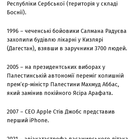
Республіки Сербської (територія у складі
Боснії).
1996 – чеченські бойовики Салмана Радуєва
захопили будівлю лікарні у Кизлярі
(Дагестан), взявши в заручники 3700 людей.
2005 – на президентських виборах у
Палестинській автономії переміг колишній
прем’єр-міністр Палестини Махмуд Аббас,
який замінив покійного Ясіра Арафата.
2007 – CEO Apple Стів Джобс представив
перший iPhone.
2021 – авіакатастрофа пасажирського літака