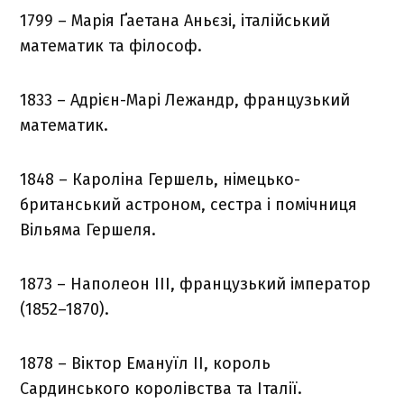
1799 – Марія Ґаетана Аньєзі, італійський
математик та філософ.
1833 – Адрієн-Марі Лежандр, французький
математик.
1848 – Кароліна Гершель, німецько-
британський астроном, сестра і помічниця
Вільяма Гершеля.
1873 – Наполеон III, французький імператор
(1852–1870).
1878 – Віктор Емануїл II, король
Сардинського королівства та Італії.