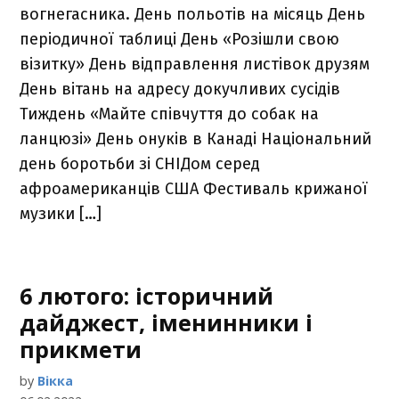
вогнегасника. День польотів на місяць День
періодичної таблиці День «Розішли свою
візитку» День відправлення листівок друзям
День вітань на адресу докучливих сусідів
Тиждень «Майте співчуття до собак на
ланцюзі» День онуків в Канаді Національний
день боротьби зі СНІДом серед
афроамериканців США Фестиваль крижаної
музики […]
6 лютого: історичний
дайджест, іменинники і
прикмети
by
Вікка