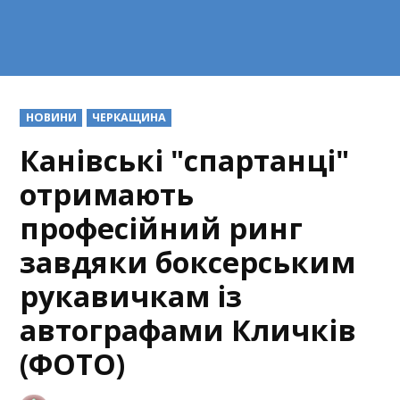
POSTED
НОВИНИ
ЧЕРКАЩИНА
IN
Канівські "спартанці"
отримають
професійний ринг
завдяки боксерським
рукавичкам із
автографами Кличків
(ФОТО)