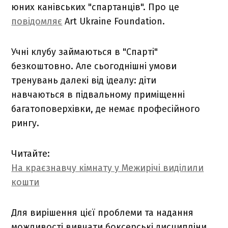
юних канівських "спартанців". Про це
повідомляє
Art Ukraine Foundation.
Учні клубу займаються в "Спарті"
безкоштовно. Але сьогоднішні умови
тренувань далекі від ідеалу: діти
навчаються в підвальному приміщенні
багатоповерхівки, де немає професійного
рингу.
Читайте:
На краєзнавчу кімнату у Межирічі виділили
кошти
Для вирішення цієї проблеми та надання
можливості вивчати боксерські дисципліни