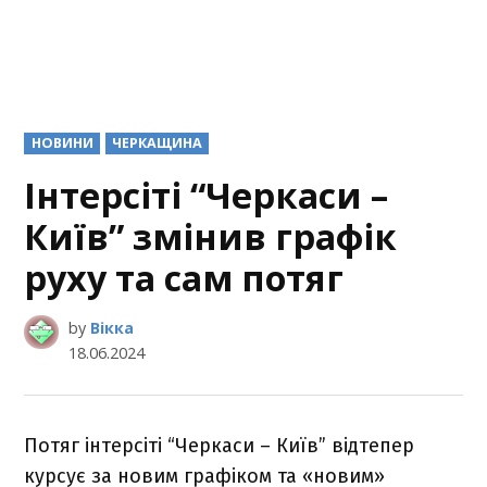
POSTED
НОВИНИ
ЧЕРКАЩИНА
IN
Інтерсіті “Черкаси –
Київ” змінив графік
руху та сам потяг
by
Вікка
18.06.2024
Потяг інтерсіті “Черкаси – Київ” відтепер
курсує за новим графіком та «новим»