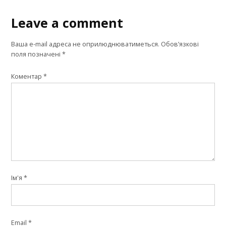
Leave a comment
Leave
a
Ваша e-mail адреса не оприлюднюватиметься.
Обов’язкові
comment
поля позначені
*
Коментар
*
Ім'я
*
Email
*