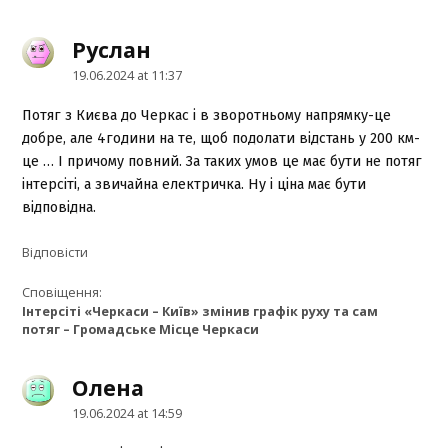
Руслан
says:
19.06.2024 at 11:37
Потяг з Києва до Черкас і в зворотньому напрямку-це
добре, але 4години на те, щоб подолати відстань у 200 км-
це … І причому повний. За таких умов це має бути не потяг
інтерсіті, а звичайна електричка. Ну і ціна має бути
відповідна.
Відповіcти
Сповіщення:
Інтерсіті «Черкаси – Київ» змінив графік руху та сам
потяг – Громадське Місце Черкаси
Олена
says:
19.06.2024 at 14:59