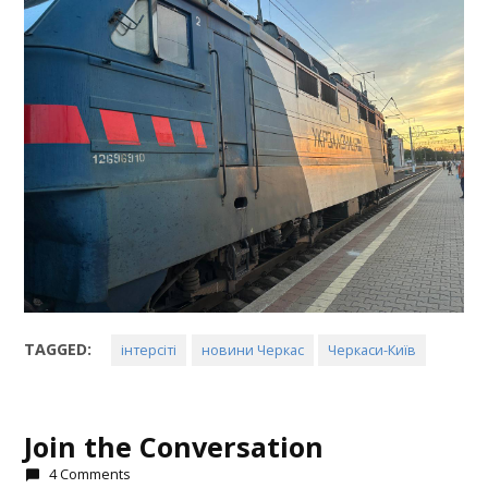
TAGGED:
інтерсіті
новини Черкас
Черкаси-Київ
Join the Conversation
4 Comments