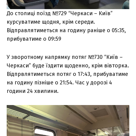
До столиці поїзд №729 “Черкаси – Київ”
курсуватиме щодня, крім середи.
Відправлятиметься на годину раніше о 05:35,
прибуватиме о 09:59
У зворотному напрямку потяг №730 “Київ –
Черкаси” буде їздити щоденно, крім вівторка.
Відпрвлятиметься потяг о 17:43, прибуватиме
на годину пізніше о 21:54. Час у дорозі 4
години 24 хвилини.