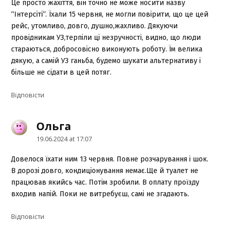
Це просто жахіття, він точно не може носити назву
“Інтерсіті”. Їхали 15 червня, не могли повірити, що це цей
рейс, утомливо, довго, душно,жахливо. Дякуючи
провідникам УЗ,терпіли ці незручності, видно, що люди
стараються, добросовісно виконують роботу. Їм велика
дякую, а самій УЗ ганьба, будемо шукати альтернативу і
більше не сідати в цей потяг.
Відповіcти
Ольга
says:
19.06.2024 at 17:07
Довелося їхати ним 13 червня. Повне розчарування і шок.
В дорозі довго, кондиціонування немає.Ще й туалет не
працював якийсь час. Потім зробили. В оплату проїзду
входив напій. Поки не витребуєш, самі не згадають.
Відповіcти