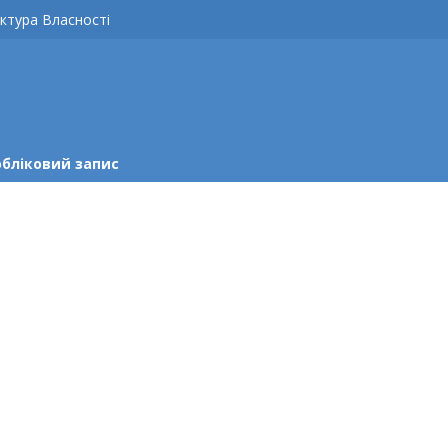
ктура Власності
обліковий запис