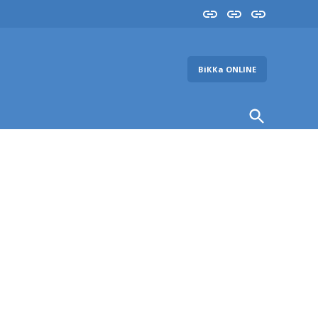
Insta
YouTube
FB
ВіККа ONLINE
Open
Search