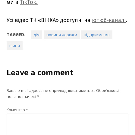
ми в
TikTok.
Усі відео ТК «ВІККА» доступні на
ютюб-каналі
.
TAGGED:
дім
новини черкаси
підприємство
шини
Leave a comment
Ваша e-mail адреса не оприлюднюватиметься.
Обов’язкові
поля позначені
*
Коментар
*