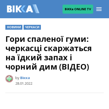
Skip
Me
ВіККа ONLINE TV
to
ВІККА
content
POSTED
НОВИНИ
ЧЕРКАСИ
IN
Гори спаленої гуми:
черкасці скаржаться
на їдкий запах і
чорний дим (ВІДЕО)
by
Вікка
28.01.2022