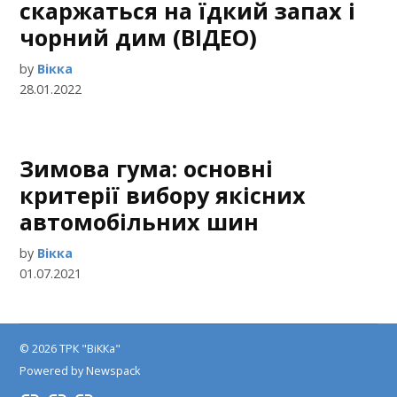
скаржаться на їдкий запах і
чорний дим (ВІДЕО)
by
Вікка
28.01.2022
Зимова гума: основні
критерії вибору якісних
автомобільних шин
by
Вікка
01.07.2021
© 2026 ТРК "ВіККа"
Powered by Newspack
Insta
YouTube
FB