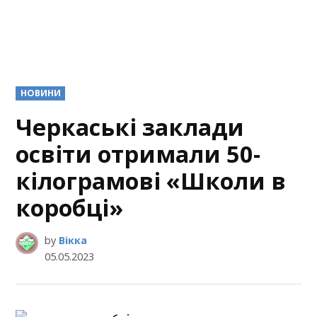
POSTED
НОВИНИ
IN
Черкаські заклади
освіти отримали 50-
кілограмові «Школи в
коробці»
by
Вікка
05.05.2023